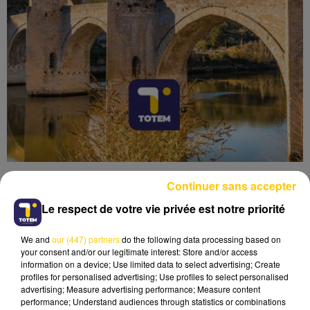
Continuer sans accepter
Le respect de votre vie privée est notre priorité
We and
our (447) partners
do the following data processing based on
Lecture (3 min 40 sec)
your consent and/or our legitimate interest: Store and/or access
information on a device; Use limited data to select advertising; Create
profiles for personalised advertising; Use profiles to select personalised
advertising; Measure advertising performance; Measure content
performance; Understand audiences through statistics or combinations