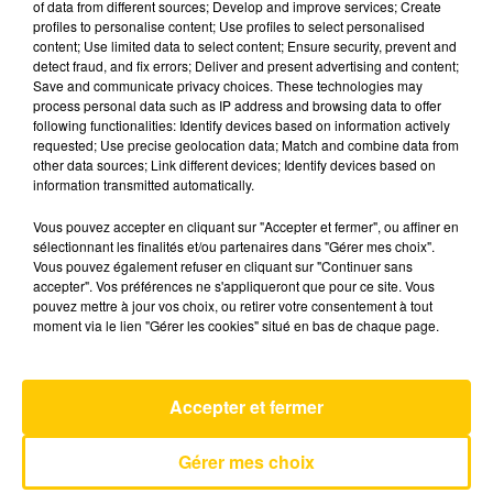
of data from different sources; Develop and improve services; Create
profiles to personalise content; Use profiles to select personalised
content; Use limited data to select content; Ensure security, prevent and
21 mars 2025 - 3 min 40 sec
detect fraud, and fix errors; Deliver and present advertising and content;
Save and communicate privacy choices. These technologies may
L'INFO DU LOT À CAHORS DU 21/03/25
process personal data such as IP address and browsing data to offer
À 18H00
following functionalities: Identify devices based on information actively
requested; Use precise geolocation data; Match and combine data from
L'info du Lot à Cahors
other data sources; Link different devices; Identify devices based on
information transmitted automatically.
Vous pouvez accepter en cliquant sur "Accepter et fermer", ou affiner en
sélectionnant les finalités et/ou partenaires dans "Gérer mes choix".
Vous pouvez également refuser en cliquant sur "Continuer sans
accepter". Vos préférences ne s'appliqueront que pour ce site. Vous
pouvez mettre à jour vos choix, ou retirer votre consentement à tout
AVEYRON NORD
moment via le lien "Gérer les cookies" situé en bas de chaque page.
Yalla
CALOGERO
Accepter et fermer
Gérer mes choix