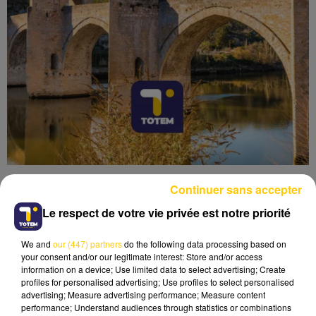
Continuer sans accepter
Le respect de votre vie privée est notre priorité
We and
our (447) partners
do the following data processing based on
Lecture (4 min 6 sec)
your consent and/or our legitimate interest: Store and/or access
information on a device; Use limited data to select advertising; Create
profiles for personalised advertising; Use profiles to select personalised
advertising; Measure advertising performance; Measure content
performance; Understand audiences through statistics or combinations