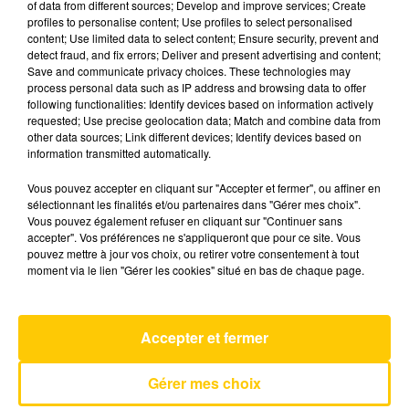
of data from different sources; Develop and improve services; Create
profiles to personalise content; Use profiles to select personalised
content; Use limited data to select content; Ensure security, prevent and
20 mars 2025 - 4 min 6 sec
detect fraud, and fix errors; Deliver and present advertising and content;
Save and communicate privacy choices. These technologies may
L'INFO DU LOT À CAHORS DU 20/03/25
process personal data such as IP address and browsing data to offer
À 06H00
following functionalities: Identify devices based on information actively
requested; Use precise geolocation data; Match and combine data from
L'info du Lot à Cahors
other data sources; Link different devices; Identify devices based on
information transmitted automatically.
Vous pouvez accepter en cliquant sur "Accepter et fermer", ou affiner en
sélectionnant les finalités et/ou partenaires dans "Gérer mes choix".
Vous pouvez également refuser en cliquant sur "Continuer sans
accepter". Vos préférences ne s'appliqueront que pour ce site. Vous
pouvez mettre à jour vos choix, ou retirer votre consentement à tout
AVEYRON NORD
moment via le lien "Gérer les cookies" situé en bas de chaque page.
Smalltown Boy
BRONSKI BEAT
Accepter et fermer
Gérer mes choix