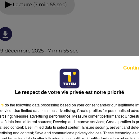
Lecture (7 min 55 sec)
19 décembre 2025 - 7 min 55 sec
L'INFO DU LOT À CAHORS DU 19/12/25 À 12H01
Contin
L'info du Lot à Cahors
Le respect de votre vie privée est notre priorité
ers
do the following data processing based on your consent and/or our legitimate int
device; Use limited data to select advertising; Create profiles for personalised adver
vertising; Measure advertising performance; Measure content performance; Unders
ns of data from different sources; Develop and improve services; Create profiles to 
alised content; Use limited data to select content; Ensure security, prevent and detect
ertising and content; Save and communicate privacy choices. These technologies
and browsing data to offer following functionalities: Identify devices based on infor