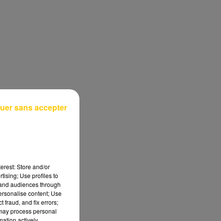
uer sans accepter
erest: Store and/or
tising; Use profiles to
tand audiences through
personalise content; Use
 fraud, and fix errors;
 may process personal
mation actively