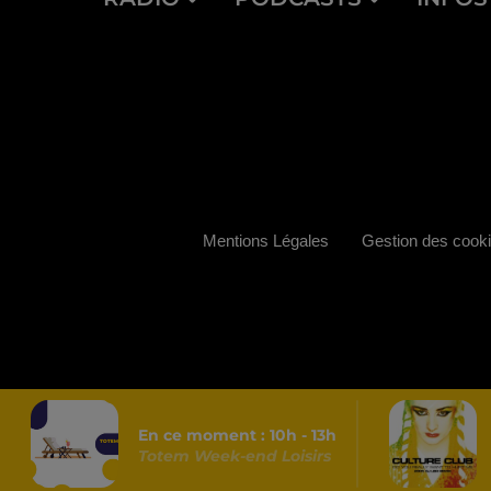
Mentions Légales
Gestion des cook
En ce moment :
10
h -
13
h
Totem Week-end Loisirs