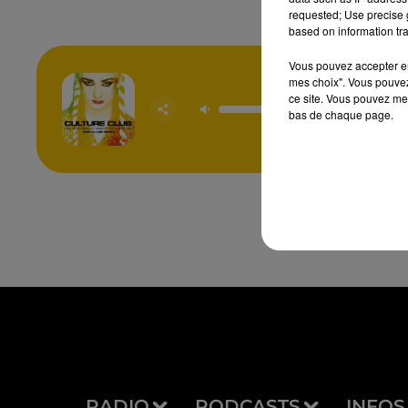
requested; Use precise g
based on information tra
Vous pouvez accepter en 
mes choix". Vous pouvez
Do You 
ce site. Vous pouvez met
Want To
bas de chaque page.
Me
CULTURE
RADIO
PODCASTS
INFOS