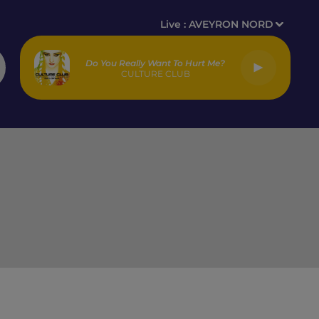
Live :
AVEYRON NORD
Do You Really Want To Hurt Me?
CULTURE CLUB