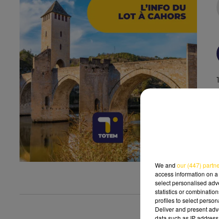
We and
our (447) partn
access information on a 
select personalised ad
statistics or combinatio
profiles to select person
Deliver and present adv
data such as IP address 