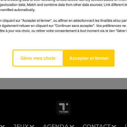
eolocation data; Match and combine data from other data sources; Link different de
nsmitted automatically.
cliquant sur "Accepter et fermer", ou affiner en sélectionnant les finalités et/ou pa
 également refuser en cliquant sur "Continuer sans accepter". Vos préférences ne 
Really
tre à jour vos choix, ou retirer votre consentement à tout moment via le lien "Gérer 
AVEYRON NORD
 Hurt
?
 CLUB
Gérer mes choix
Accepter et fermer
JEUX
AGENDA
CONTACT