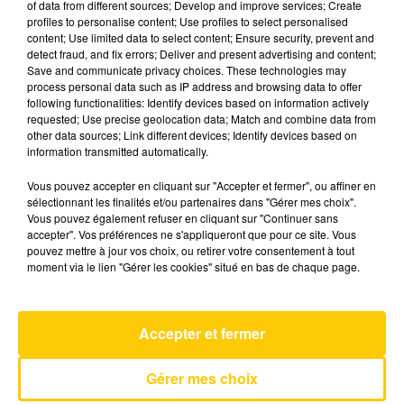
of data from different sources; Develop and improve services; Create
profiles to personalise content; Use profiles to select personalised
content; Use limited data to select content; Ensure security, prevent and
18 juin 2026 - 4 min 10 sec
detect fraud, and fix errors; Deliver and present advertising and content;
Save and communicate privacy choices. These technologies may
L'INFO DU LOT À CAHORS DU 18/06/26
process personal data such as IP address and browsing data to offer
À 07H29
following functionalities: Identify devices based on information actively
requested; Use precise geolocation data; Match and combine data from
L'info du Lot à Cahors
other data sources; Link different devices; Identify devices based on
information transmitted automatically.
Vous pouvez accepter en cliquant sur "Accepter et fermer", ou affiner en
sélectionnant les finalités et/ou partenaires dans "Gérer mes choix".
Vous pouvez également refuser en cliquant sur "Continuer sans
accepter". Vos préférences ne s'appliqueront que pour ce site. Vous
pouvez mettre à jour vos choix, ou retirer votre consentement à tout
AVEYRON NORD
moment via le lien "Gérer les cookies" situé en bas de chaque page.
Almost
LEWIS CAPALDI
Accepter et fermer
Gérer mes choix