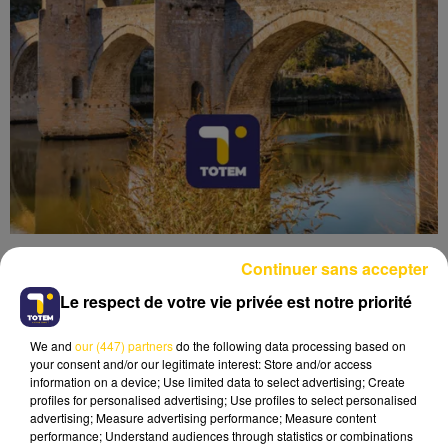
Continuer sans accepter
Le respect de votre vie privée est notre priorité
We and
our (447) partners
do the following data processing based on
Lecture (4 min 10 sec)
your consent and/or our legitimate interest: Store and/or access
information on a device; Use limited data to select advertising; Create
profiles for personalised advertising; Use profiles to select personalised
advertising; Measure advertising performance; Measure content
performance; Understand audiences through statistics or combinations