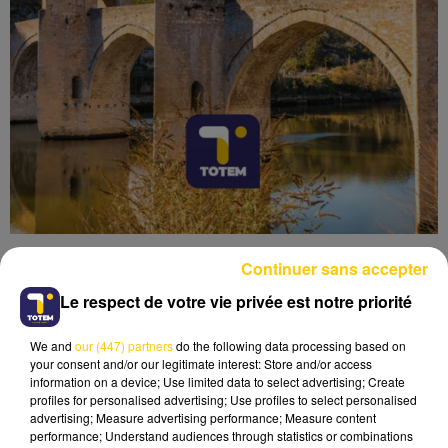
Continuer sans accepter
Le respect de votre vie privée est notre priorité
We and
our (447) partners
do the following data processing based on
Lecture (4 min 6 sec)
your consent and/or our legitimate interest: Store and/or access
information on a device; Use limited data to select advertising; Create
profiles for personalised advertising; Use profiles to select personalised
advertising; Measure advertising performance; Measure content
performance; Understand audiences through statistics or combinations