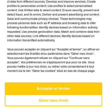
of data from different sources; Develop and improve services; Create
profiles to personalise content; Use profiles to select personalised
content; Use limited data to select content; Ensure security, prevent and
15 décembre 2025 - 4 min 6 sec
detect fraud, and fix errors; Deliver and present advertising and content;
Save and communicate privacy choices. These technologies may
L'INFO DU LOT À CAHORS DU 15/12/25
process personal data such as IP address and browsing data to offer
À 06H29
following functionalities: Identify devices based on information actively
requested; Use precise geolocation data; Match and combine data from
L'info du Lot à Cahors
other data sources; Link different devices; Identify devices based on
information transmitted automatically.
Vous pouvez accepter en cliquant sur "Accepter et fermer", ou affiner en
sélectionnant les finalités et/ou partenaires dans "Gérer mes choix".
Vous pouvez également refuser en cliquant sur "Continuer sans
accepter". Vos préférences ne s'appliqueront que pour ce site. Vous
pouvez mettre à jour vos choix, ou retirer votre consentement à tout
AVEYRON NORD
moment via le lien "Gérer les cookies" situé en bas de chaque page.
Elle Me Dit
MIKA
Accepter et fermer
Gérer mes choix