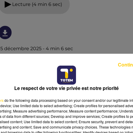
Lecture (4 min 6 sec)
15 décembre 2025 - 4 min 6 sec
L'INFO DU LOT À CAHORS DU 15/12/25 À
Contin
06H00
L'info du Lot à Cahors
Le respect de votre vie privée est notre priorité
ers
do the following data processing based on your consent and/or our legitimate int
device; Use limited data to select advertising; Create profiles for personalised adver
vertising; Measure advertising performance; Measure content performance; Unders
ns of data from different sources; Develop and improve services; Create profiles to 
alised content; Use limited data to select content; Ensure security, prevent and detect
ertising and content; Save and communicate privacy choices. These technologies
and browsing data to offer following functionalities: Identify devices based on infor