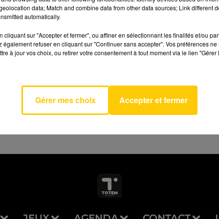
eolocation data; Match and combine data from other data sources; Link different de
nsmitted automatically.
cliquant sur "Accepter et fermer", ou affiner en sélectionnant les finalités et/ou pa
 également refuser en cliquant sur "Continuer sans accepter". Vos préférences ne 
tre à jour vos choix, ou retirer votre consentement à tout moment via le lien "Gérer 
 A Vous
AVEYRON NORD
E DE
RE
Gérer mes choix
Accepter et fermer
JEUX
AGENDA
CONTACT