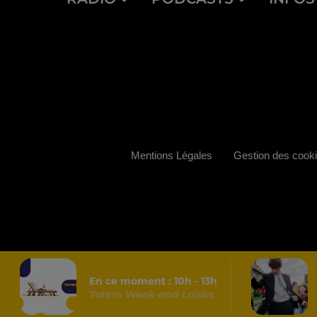
Mentions Légales
Gestion des cook
En ce moment :
10
h -
13
h
Totem Week-end Loisirs