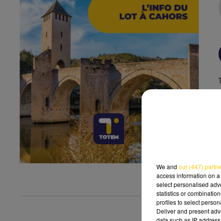
We and
our (447) partn
access information on a 
select personalised ad
statistics or combinatio
profiles to select person
Deliver and present adv
data such as IP address 