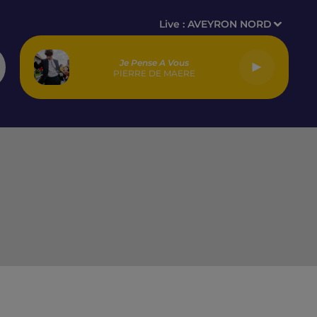
Live :
AVEYRON NORD
Je Pense A Vous
PIERRE DE MAERE