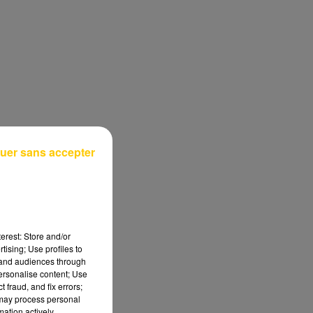
uer sans accepter
erest: Store and/or
tising; Use profiles to
tand audiences through
personalise content; Use
 fraud, and fix errors;
 may process personal
mation actively