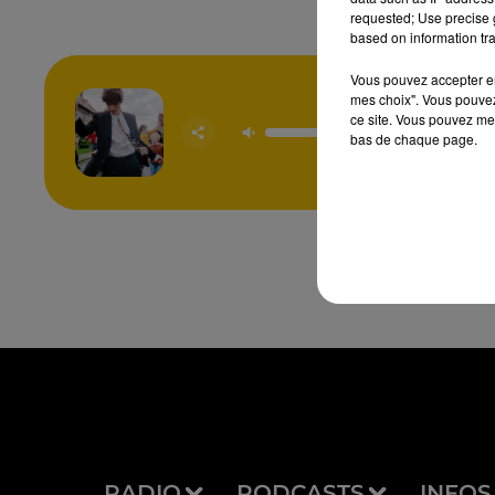
requested; Use precise g
based on information tra
Vous pouvez accepter en 
mes choix". Vous pouvez
ce site. Vous pouvez met
Je Pense
PIERR
bas de chaque page.
MAE
RADIO
PODCASTS
INFOS