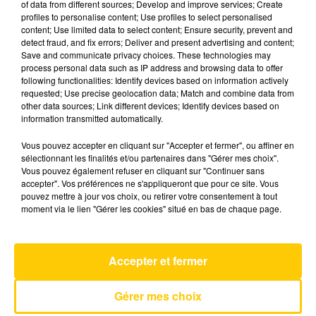
of data from different sources; Develop and improve services; Create
profiles to personalise content; Use profiles to select personalised
content; Use limited data to select content; Ensure security, prevent and
15 mai 2025 - 3 min 40 sec
detect fraud, and fix errors; Deliver and present advertising and content;
Save and communicate privacy choices. These technologies may
L'INFO DU LOT À CAHORS DU 15/05/25
process personal data such as IP address and browsing data to offer
À 19H00
following functionalities: Identify devices based on information actively
requested; Use precise geolocation data; Match and combine data from
L'info du Lot à Cahors
other data sources; Link different devices; Identify devices based on
information transmitted automatically.
Vous pouvez accepter en cliquant sur "Accepter et fermer", ou affiner en
sélectionnant les finalités et/ou partenaires dans "Gérer mes choix".
Vous pouvez également refuser en cliquant sur "Continuer sans
accepter". Vos préférences ne s'appliqueront que pour ce site. Vous
pouvez mettre à jour vos choix, ou retirer votre consentement à tout
AVEYRON NORD
moment via le lien "Gérer les cookies" situé en bas de chaque page.
Peu Importe
ZAZIE
Accepter et fermer
Gérer mes choix