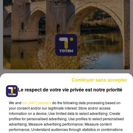
Continuer sans accepter
Le respect de votre vie privée est notre priorité
We and
our (447) partners
do the following data processing based on
Lecture (3 min 40 sec)
your consent and/or our legitimate interest: Store and/or access
information on a device; Use limited data to select advertising; Create
profiles for personalised advertising; Use profiles to select personalised
advertising; Measure advertising performance; Measure content
performance; Understand audiences through statistics or combinations