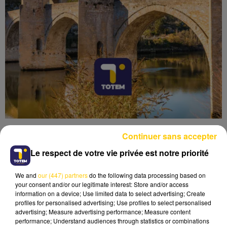
Continuer sans accepter
Le respect de votre vie privée est notre priorité
We and
our (447) partners
do the following data processing based on
Lecture (4 min 6 sec)
your consent and/or our legitimate interest: Store and/or access
information on a device; Use limited data to select advertising; Create
profiles for personalised advertising; Use profiles to select personalised
advertising; Measure advertising performance; Measure content
performance; Understand audiences through statistics or combinations