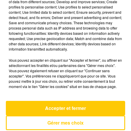
of data from different sources; Develop and improve services; Create
profiles to personalise content; Use profiles to select personalised
content; Use limited data to select content; Ensure security, prevent and
14 mai 2025 - 4 min 6 sec
detect fraud, and fix errors; Deliver and present advertising and content;
Save and communicate privacy choices. These technologies may
L'INFO DU LOT À CAHORS DU 14/05/25
process personal data such as IP address and browsing data to offer
À 08H29
following functionalities: Identify devices based on information actively
requested; Use precise geolocation data; Match and combine data from
L'info du Lot à Cahors
other data sources; Link different devices; Identify devices based on
information transmitted automatically.
Vous pouvez accepter en cliquant sur "Accepter et fermer", ou affiner en
sélectionnant les finalités et/ou partenaires dans "Gérer mes choix".
Vous pouvez également refuser en cliquant sur "Continuer sans
accepter". Vos préférences ne s'appliqueront que pour ce site. Vous
pouvez mettre à jour vos choix, ou retirer votre consentement à tout
AVEYRON NORD
moment via le lien "Gérer les cookies" situé en bas de chaque page.
Eye Of The Tiger
SURVIVOR
Accepter et fermer
Gérer mes choix