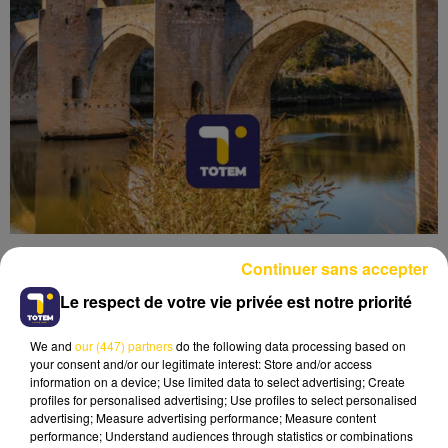
Continuer sans accepter
Le respect de votre vie privée est notre priorité
We and
our (447) partners
do the following data processing based on
Lecture (4 min 6 sec)
your consent and/or our legitimate interest: Store and/or access
information on a device; Use limited data to select advertising; Create
profiles for personalised advertising; Use profiles to select personalised
advertising; Measure advertising performance; Measure content
performance; Understand audiences through statistics or combinations