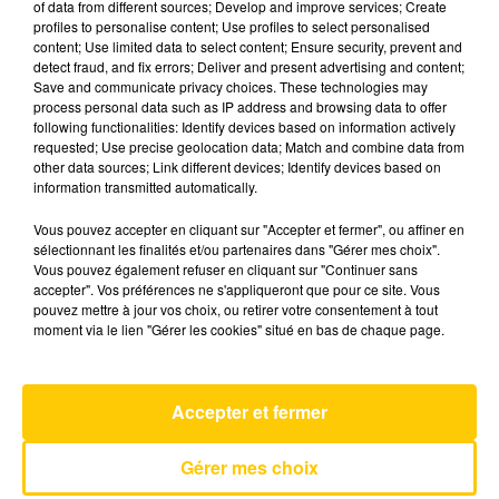
of data from different sources; Develop and improve services; Create
profiles to personalise content; Use profiles to select personalised
content; Use limited data to select content; Ensure security, prevent and
14 mai 2025 - 4 min 6 sec
detect fraud, and fix errors; Deliver and present advertising and content;
Save and communicate privacy choices. These technologies may
L'INFO DU LOT À CAHORS DU 14/05/25
process personal data such as IP address and browsing data to offer
À 06H00
following functionalities: Identify devices based on information actively
requested; Use precise geolocation data; Match and combine data from
L'info du Lot à Cahors
other data sources; Link different devices; Identify devices based on
information transmitted automatically.
Vous pouvez accepter en cliquant sur "Accepter et fermer", ou affiner en
sélectionnant les finalités et/ou partenaires dans "Gérer mes choix".
Vous pouvez également refuser en cliquant sur "Continuer sans
accepter". Vos préférences ne s'appliqueront que pour ce site. Vous
pouvez mettre à jour vos choix, ou retirer votre consentement à tout
AVEYRON NORD
moment via le lien "Gérer les cookies" situé en bas de chaque page.
Reine De Java
DAVID FIRMIN
Accepter et fermer
Gérer mes choix