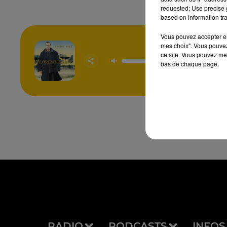
requested; Use precise g
based on information tra
Vous pouvez accepter en 
mes choix". Vous pouvez
Si Tu 
ce site. Vous pouvez met
M’ess
bas de chaque page.
FLORENT
RADIO
PODCASTS
INFOS