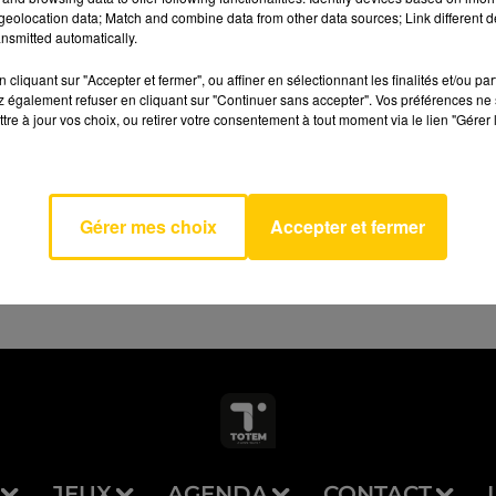
eolocation data; Match and combine data from other data sources; Link different de
nsmitted automatically.
cliquant sur "Accepter et fermer", ou affiner en sélectionnant les finalités et/ou pa
 également refuser en cliquant sur "Continuer sans accepter". Vos préférences ne 
Veux
tre à jour vos choix, ou retirer votre consentement à tout moment via le lien "Gérer 
AVEYRON NORD
ayer
 PAGNY
Gérer mes choix
Accepter et fermer
JEUX
AGENDA
CONTACT