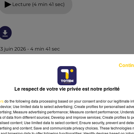
Lecture (4 min 41 sec)
13 juin 2026 - 4 min 41 sec
L'INFO DU LOT À CAHORS DU 13/06/26 À
Contin
07H30
L'info du Lot à Cahors
Le respect de votre vie privée est notre priorité
ers
do the following data processing based on your consent and/or our legitimate int
device; Use limited data to select advertising; Create profiles for personalised adver
vertising; Measure advertising performance; Measure content performance; Unders
ns of data from different sources; Develop and improve services; Create profiles to 
alised content; Use limited data to select content; Ensure security, prevent and detect
ertising and content; Save and communicate privacy choices. These technologies
and browsing data to offer following functionalities: Identify devices based on infor