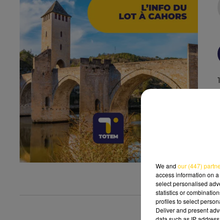
We and
our (447) partn
access information on a 
select personalised ad
statistics or combinatio
profiles to select person
Deliver and present adv
data such as IP address 