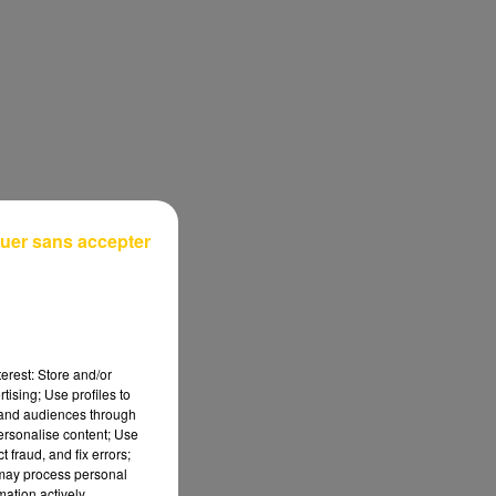
uer sans accepter
erest: Store and/or
tising; Use profiles to
tand audiences through
personalise content; Use
 fraud, and fix errors;
 may process personal
mation actively