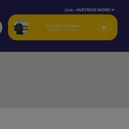
Live :
AVEYRON NORD
Si Tu Veux M’essayer
FLORENT PAGNY