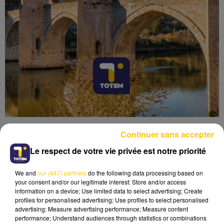
Continuer sans accepter
Le respect de votre vie privée est notre priorité
We and
our (447) partners
do the following data processing based on
Lecture (7 min 40 sec)
your consent and/or our legitimate interest: Store and/or access
information on a device; Use limited data to select advertising; Create
profiles for personalised advertising; Use profiles to select personalised
advertising; Measure advertising performance; Measure content
performance; Understand audiences through statistics or combinations