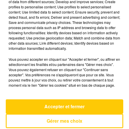
of data from different sources; Develop and improve services; Create
profiles to personalise content; Use profiles to select personalised
content; Use limited data to select content; Ensure security, prevent and
13 mai 2026 - 7 min 40 sec
detect fraud, and fix errors; Deliver and present advertising and content;
Save and communicate privacy choices. These technologies may
L'INFO DU LOT À CAHORS DU 13/05/26
process personal data such as IP address and browsing data to offer
À 12H00
following functionalities: Identify devices based on information actively
requested; Use precise geolocation data; Match and combine data from
L'info du Lot à Cahors
other data sources; Link different devices; Identify devices based on
information transmitted automatically.
Vous pouvez accepter en cliquant sur "Accepter et fermer", ou affiner en
sélectionnant les finalités et/ou partenaires dans "Gérer mes choix".
Vous pouvez également refuser en cliquant sur "Continuer sans
accepter". Vos préférences ne s'appliqueront que pour ce site. Vous
pouvez mettre à jour vos choix, ou retirer votre consentement à tout
AVEYRON NORD
moment via le lien "Gérer les cookies" situé en bas de chaque page.
Ode To My Family
THE CRANBERRIES
Accepter et fermer
Gérer mes choix