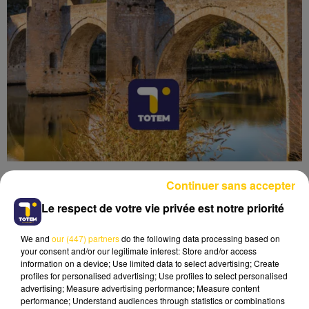
Continuer sans accepter
Le respect de votre vie privée est notre priorité
We and
our (447) partners
do the following data processing based on
Lecture (4 min 6 sec)
your consent and/or our legitimate interest: Store and/or access
information on a device; Use limited data to select advertising; Create
profiles for personalised advertising; Use profiles to select personalised
advertising; Measure advertising performance; Measure content
performance; Understand audiences through statistics or combinations