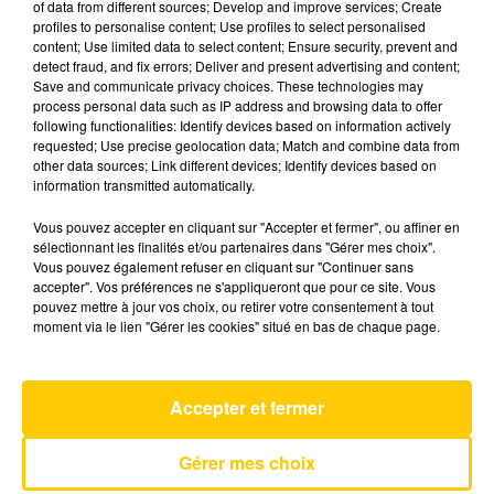
of data from different sources; Develop and improve services; Create
profiles to personalise content; Use profiles to select personalised
content; Use limited data to select content; Ensure security, prevent and
12 décembre 2025 - 4 min 6 sec
detect fraud, and fix errors; Deliver and present advertising and content;
Save and communicate privacy choices. These technologies may
L'INFO DU LOT À CAHORS DU 12/12/25
process personal data such as IP address and browsing data to offer
À 07H30
following functionalities: Identify devices based on information actively
requested; Use precise geolocation data; Match and combine data from
L'info du Lot à Cahors
other data sources; Link different devices; Identify devices based on
information transmitted automatically.
Vous pouvez accepter en cliquant sur "Accepter et fermer", ou affiner en
sélectionnant les finalités et/ou partenaires dans "Gérer mes choix".
Vous pouvez également refuser en cliquant sur "Continuer sans
accepter". Vos préférences ne s'appliqueront que pour ce site. Vous
pouvez mettre à jour vos choix, ou retirer votre consentement à tout
AVEYRON NORD
moment via le lien "Gérer les cookies" situé en bas de chaque page.
That's So True
GRACIE ABRAMS
Accepter et fermer
Gérer mes choix