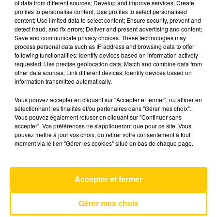
of data from different sources; Develop and improve services; Create
profiles to personalise content; Use profiles to select personalised
content; Use limited data to select content; Ensure security, prevent and
9 mai 2025 - 3 min 36 sec
detect fraud, and fix errors; Deliver and present advertising and content;
Save and communicate privacy choices. These technologies may
L'INFO DU LOT À CAHORS DU 09/05/25
process personal data such as IP address and browsing data to offer
À 18H59
following functionalities: Identify devices based on information actively
requested; Use precise geolocation data; Match and combine data from
L'info du Lot à Cahors
other data sources; Link different devices; Identify devices based on
information transmitted automatically.
Vous pouvez accepter en cliquant sur "Accepter et fermer", ou affiner en
sélectionnant les finalités et/ou partenaires dans "Gérer mes choix".
Vous pouvez également refuser en cliquant sur "Continuer sans
accepter". Vos préférences ne s'appliqueront que pour ce site. Vous
pouvez mettre à jour vos choix, ou retirer votre consentement à tout
AVEYRON NORD
moment via le lien "Gérer les cookies" situé en bas de chaque page.
Sowing The Seeds Of Love
TEARS FOR FEARS
Accepter et fermer
Gérer mes choix