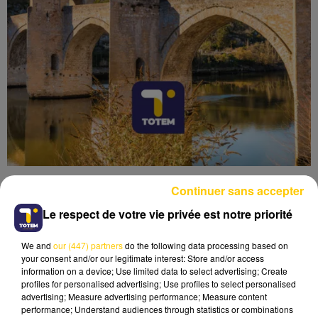
Continuer sans accepter
Le respect de votre vie privée est notre priorité
We and
our (447) partners
do the following data processing based on
Lecture (3 min 36 sec)
your consent and/or our legitimate interest: Store and/or access
information on a device; Use limited data to select advertising; Create
profiles for personalised advertising; Use profiles to select personalised
advertising; Measure advertising performance; Measure content
performance; Understand audiences through statistics or combinations