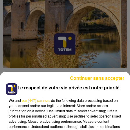
Continuer sans accepter
Le respect de votre vie privée est notre priorité
We and
our (447) partners
do the following data processing based on
Lecture (4 min 6 sec)
your consent and/or our legitimate interest: Store and/or access
information on a device; Use limited data to select advertising; Create
profiles for personalised advertising; Use profiles to select personalised
advertising; Measure advertising performance; Measure content
performance; Understand audiences through statistics or combinations