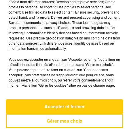
of data from different sources; Develop and improve services; Create
profiles to personalise content; Use profiles to select personalised
content; Use limited data to select content; Ensure security, prevent and
9 avril 2025 - 4 min 6 sec
detect fraud, and fix errors; Deliver and present advertising and content;
Save and communicate privacy choices. These technologies may
L'INFO DU LOT À CAHORS DU 09/04/25
process personal data such as IP address and browsing data to offer
À 07H00
following functionalities: Identify devices based on information actively
requested; Use precise geolocation data; Match and combine data from
L'info du Lot à Cahors
other data sources; Link different devices; Identify devices based on
information transmitted automatically.
Vous pouvez accepter en cliquant sur "Accepter et fermer", ou affiner en
sélectionnant les finalités et/ou partenaires dans "Gérer mes choix".
Vous pouvez également refuser en cliquant sur "Continuer sans
accepter". Vos préférences ne s'appliqueront que pour ce site. Vous
pouvez mettre à jour vos choix, ou retirer votre consentement à tout
AVEYRON NORD
moment via le lien "Gérer les cookies" situé en bas de chaque page.
Quatre Murs Et Un Toit
BENABAR
Accepter et fermer
Gérer mes choix