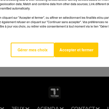
eolocation data; Match and combine data from other data sources; Link different de
nsmitted automatically.
cliquant sur "Accepter et fermer", ou affiner en sélectionnant les finalités et/ou pa
 également refuser en cliquant sur "Continuer sans accepter". Vos préférences ne 
tre à jour vos choix, ou retirer votre consentement à tout moment via le lien "Gérer 
AVEYRON NORD
n Etait
ARNIER
Gérer mes choix
Accepter et fermer
JEUX
AGENDA
CONTACT