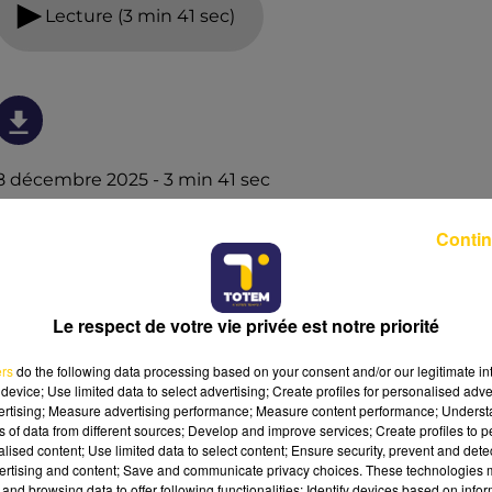
Lecture (3 min 41 sec)
8 décembre 2025 - 3 min 41 sec
L'INFO DU LOT À CAHORS DU 08/12/25 À
Contin
19H00
L'info du Lot à Cahors
Le respect de votre vie privée est notre priorité
ers
do the following data processing based on your consent and/or our legitimate int
device; Use limited data to select advertising; Create profiles for personalised adver
vertising; Measure advertising performance; Measure content performance; Unders
ns of data from different sources; Develop and improve services; Create profiles to 
alised content; Use limited data to select content; Ensure security, prevent and detect
ertising and content; Save and communicate privacy choices. These technologies
and browsing data to offer following functionalities: Identify devices based on infor