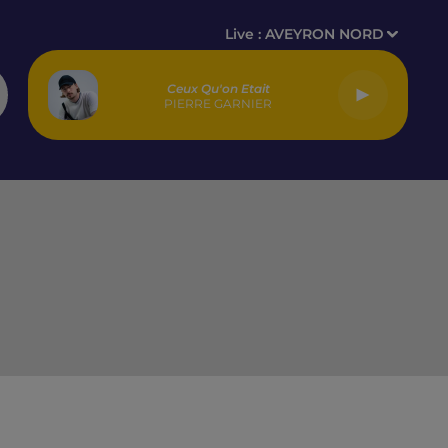
Live :
AVEYRON NORD
Ceux Qu'on Etait
PIERRE GARNIER