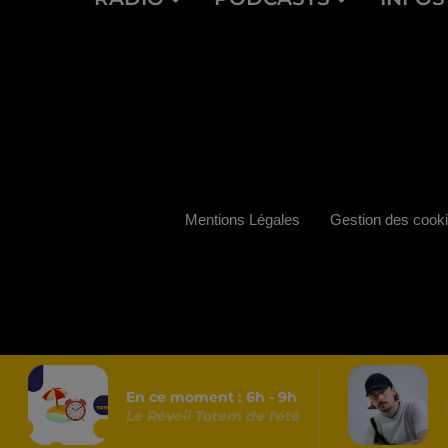
Mentions Légales
Gestion des cook
En ce moment :
6
h -
9
h
Le Réveil Totem de l'été