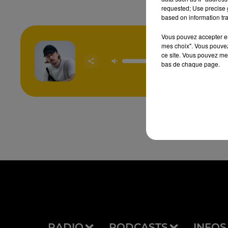
requested; Use precise g
based on information tra
Vous pouvez accepter en 
mes choix". Vous pouvez
ce site. Vous pouvez met
Ceux Qu'o
bas de chaque page.
PIERRE G
RADIO
PODCASTS
INFOS