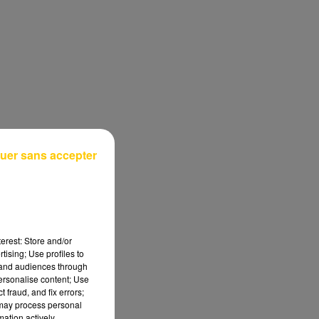
uer sans accepter
erest: Store and/or
tising; Use profiles to
tand audiences through
personalise content; Use
 fraud, and fix errors;
 may process personal
mation actively