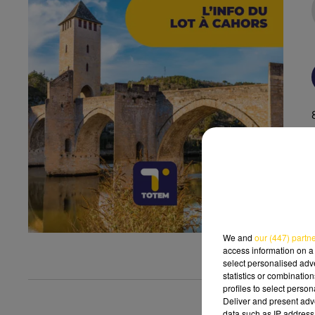
We and
our (447) partn
access information on a 
select personalised ad
statistics or combinatio
profiles to select person
Deliver and present adv
data such as IP address 