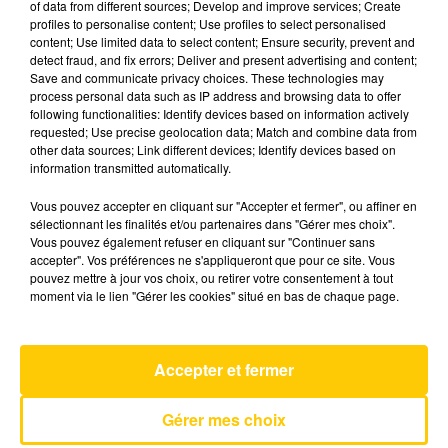
of data from different sources; Develop and improve services; Create
profiles to personalise content; Use profiles to select personalised
content; Use limited data to select content; Ensure security, prevent and
8 juillet 2026 - 4 min 51 sec
detect fraud, and fix errors; Deliver and present advertising and content;
Save and communicate privacy choices. These technologies may
L'INFO DU LOT À CAHORS DU 08/07/26
process personal data such as IP address and browsing data to offer
À 19H00
following functionalities: Identify devices based on information actively
requested; Use precise geolocation data; Match and combine data from
L'info du Lot à Cahors
other data sources; Link different devices; Identify devices based on
information transmitted automatically.
Vous pouvez accepter en cliquant sur "Accepter et fermer", ou affiner en
sélectionnant les finalités et/ou partenaires dans "Gérer mes choix".
Vous pouvez également refuser en cliquant sur "Continuer sans
accepter". Vos préférences ne s'appliqueront que pour ce site. Vous
pouvez mettre à jour vos choix, ou retirer votre consentement à tout
AVEYRON NORD
moment via le lien "Gérer les cookies" situé en bas de chaque page.
Self Aware
TEMPER CITY
Accepter et fermer
Gérer mes choix