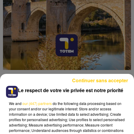
Continuer sans accepter
Le respect de votre vie privée est notre priorité
We and
our (447) partners
do the following data processing based on
Lecture (4 min 51 sec)
your consent and/or our legitimate interest: Store and/or access
information on a device; Use limited data to select advertising; Create
profiles for personalised advertising; Use profiles to select personalised
advertising; Measure advertising performance; Measure content
performance; Understand audiences through statistics or combinations