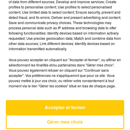
of data from different sources; Develop and improve services; Create
profiles to personalise content; Use profiles to select personalised
content; Use limited data to select content; Ensure security, prevent and
7 mai 2025 - 3 min 41 sec
detect fraud, and fix errors; Deliver and present advertising and content;
Save and communicate privacy choices. These technologies may
L'INFO DU LOT À CAHORS DU 07/05/25
process personal data such as IP address and browsing data to offer
À 19H00
following functionalities: Identify devices based on information actively
requested; Use precise geolocation data; Match and combine data from
L'info du Lot à Cahors
other data sources; Link different devices; Identify devices based on
information transmitted automatically.
Vous pouvez accepter en cliquant sur "Accepter et fermer", ou affiner en
sélectionnant les finalités et/ou partenaires dans "Gérer mes choix".
Vous pouvez également refuser en cliquant sur "Continuer sans
accepter". Vos préférences ne s'appliqueront que pour ce site. Vous
pouvez mettre à jour vos choix, ou retirer votre consentement à tout
AVEYRON NORD
moment via le lien "Gérer les cookies" situé en bas de chaque page.
Raise Me Up (je Respire Encore)
CORSON
Accepter et fermer
Gérer mes choix