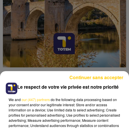
Continuer sans accepter
Le respect de votre vie privée est notre priorité
We and
our (447) partners
do the following data processing based on
Lecture (3 min 41 sec)
your consent and/or our legitimate interest: Store and/or access
information on a device; Use limited data to select advertising; Create
profiles for personalised advertising; Use profiles to select personalised
advertising; Measure advertising performance; Measure content
performance; Understand audiences through statistics or combinations