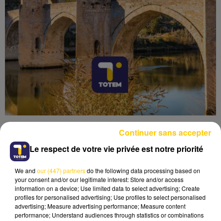
Continuer sans accepter
Le respect de votre vie privée est notre priorité
We and
our (447) partners
do the following data processing based on
Lecture (5 min 53 sec)
your consent and/or our legitimate interest: Store and/or access
information on a device; Use limited data to select advertising; Create
profiles for personalised advertising; Use profiles to select personalised
advertising; Measure advertising performance; Measure content
performance; Understand audiences through statistics or combinations