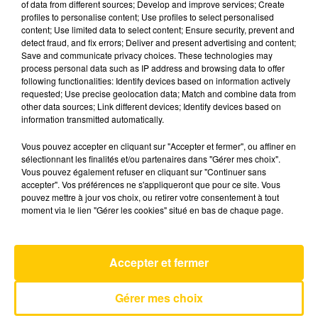
of data from different sources; Develop and improve services; Create
profiles to personalise content; Use profiles to select personalised
content; Use limited data to select content; Ensure security, prevent and
7 mai 2025 - 5 min 53 sec
detect fraud, and fix errors; Deliver and present advertising and content;
Save and communicate privacy choices. These technologies may
L'INFO DU LOT À CAHORS DU 07/05/25
process personal data such as IP address and browsing data to offer
À 12H30
following functionalities: Identify devices based on information actively
requested; Use precise geolocation data; Match and combine data from
L'info du Lot à Cahors
other data sources; Link different devices; Identify devices based on
information transmitted automatically.
Vous pouvez accepter en cliquant sur "Accepter et fermer", ou affiner en
sélectionnant les finalités et/ou partenaires dans "Gérer mes choix".
Vous pouvez également refuser en cliquant sur "Continuer sans
accepter". Vos préférences ne s'appliqueront que pour ce site. Vous
pouvez mettre à jour vos choix, ou retirer votre consentement à tout
AVEYRON NORD
moment via le lien "Gérer les cookies" situé en bas de chaque page.
Adieu
JEREMY FREROT
Accepter et fermer
Gérer mes choix