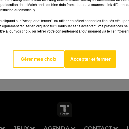
eolocation data; Match and combine data from other data sources; Link different de
nsmitted automatically.
cliquant sur "Accepter et fermer", ou affiner en sélectionnant les finalités et/ou pa
 également refuser en cliquant sur "Continuer sans accepter". Vos préférences ne 
tre à jour vos choix, ou retirer votre consentement à tout moment via le lien "Gérer 
AVEYRON NORD
 Texas
NGLEY
Gérer mes choix
Accepter et fermer
JEUX
AGENDA
CONTACT