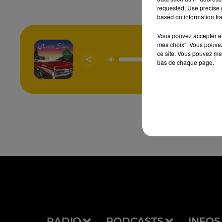
requested; Use precise g
based on information tra
Vous pouvez accepter en 
mes choix". Vous pouvez
ce site. Vous pouvez met
Choosin
bas de chaque page.
ELLA LA
RADIO
PODCASTS
INFOS