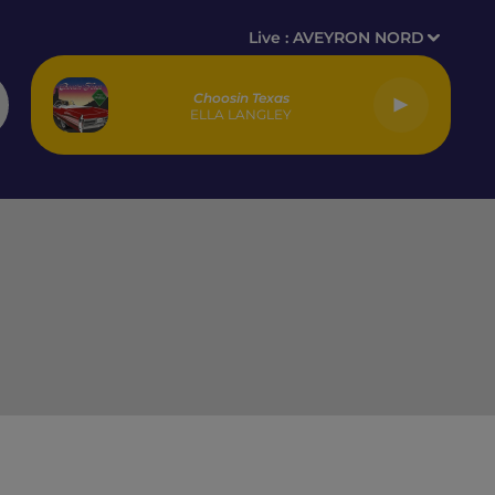
Live :
AVEYRON NORD
Choosin Texas
ELLA LANGLEY