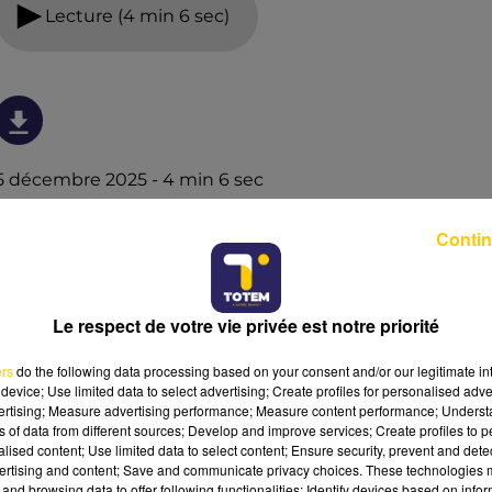
Lecture (4 min 6 sec)
5 décembre 2025 - 4 min 6 sec
L'INFO DU LOT À CAHORS DU 05/12/25 À
Contin
06H01
L'info du Lot à Cahors
Le respect de votre vie privée est notre priorité
ers
do the following data processing based on your consent and/or our legitimate int
device; Use limited data to select advertising; Create profiles for personalised adver
vertising; Measure advertising performance; Measure content performance; Unders
ns of data from different sources; Develop and improve services; Create profiles to 
alised content; Use limited data to select content; Ensure security, prevent and detect
ertising and content; Save and communicate privacy choices. These technologies
and browsing data to offer following functionalities: Identify devices based on infor