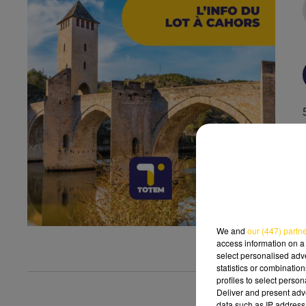
We and
our (447) partn
access information on a 
select personalised ad
statistics or combinatio
profiles to select person
Deliver and present adv
data such as IP address 