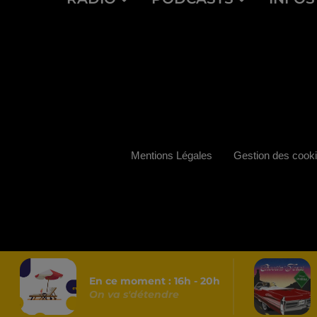
Mentions Légales
Gestion des cook
En ce moment :
16
h -
20
h
On va s'détendre