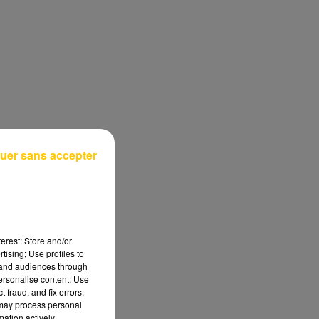
uer sans accepter
erest: Store and/or
tising; Use profiles to
tand audiences through
personalise content; Use
 fraud, and fix errors;
 may process personal
mation actively