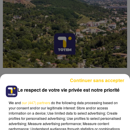
Continuer sans accepter
Le respect de votre vie privée est notre priorité
Lecture (3 min 50 sec)
We and
our (447) partners
do the following data processing based on
your consent and/or our legitimate interest: Store and/or access
information on a device; Use limited data to select advertising; Create
profiles for personalised advertising; Use profiles to select personalised
advertising; Measure advertising performance; Measure content
performance; Understand audiences through statistics or combinations