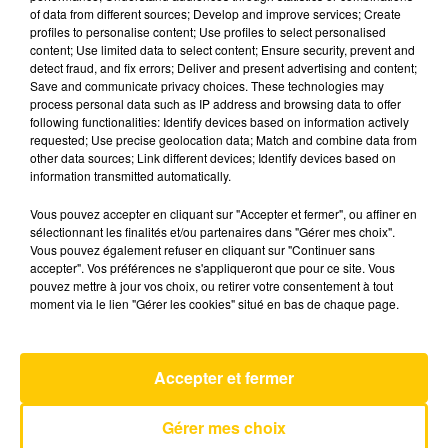
of data from different sources; Develop and improve services; Create
profiles to personalise content; Use profiles to select personalised
content; Use limited data to select content; Ensure security, prevent and
30 mai 2025 - 3 min 50 sec
detect fraud, and fix errors; Deliver and present advertising and content;
L'INFO DU GARD DU 30/05/25 À 19H00
Save and communicate privacy choices. These technologies may
process personal data such as IP address and browsing data to offer
following functionalities: Identify devices based on information actively
Ecoutez sur Totem l'information en Lozère et sur
requested; Use precise geolocation data; Match and combine data from
le bassin d'Alès avec les reportages de nos
other data sources; Link different devices; Identify devices based on
journalistes sur le terrain.
information transmitted automatically.
Vous pouvez accepter en cliquant sur "Accepter et fermer", ou affiner en
sélectionnant les finalités et/ou partenaires dans "Gérer mes choix".
Vous pouvez également refuser en cliquant sur "Continuer sans
accepter". Vos préférences ne s'appliqueront que pour ce site. Vous
pouvez mettre à jour vos choix, ou retirer votre consentement à tout
moment via le lien "Gérer les cookies" situé en bas de chaque page.
AVEYRON NORD
Quand J'aime Une Fois J'aime Pour
Toujours
FRANCIS CABREL
Accepter et fermer
Gérer mes choix