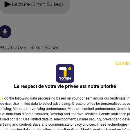
Lecture (3 min 50 sec)
29 juin 2026 - 3 min 50 sec
L'INFO DU GARD DU 29/06/26 À 18H00
Contin
Ecoutez sur Totem l'information en Lozère et sur le
bassin d'Alès avec les reportages de nos journalistes sur
le terrain.
Le respect de votre vie privée est notre priorité
ers
do the following data processing based on your consent and/or our legitimate int
device; Use limited data to select advertising; Create profiles for personalised adver
vertising; Measure advertising performance; Measure content performance; Unders
ns of data from different sources; Develop and improve services; Create profiles to 
alised content; Use limited data to select content; Ensure security, prevent and detect
ertising and content; Save and communicate privacy choices. These technologies
and browsing data to offer following functionalities: Identify devices based on infor