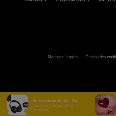
Mentions Légales
Gestion des cook
En ce moment :
0
h -
6
h
Tous les tempos de la
musique