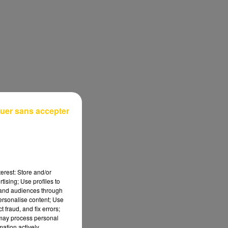
uer sans accepter
erest: Store and/or
tising; Use profiles to
tand audiences through
personalise content; Use
 fraud, and fix errors;
 may process personal
mation actively