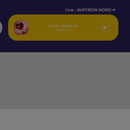
Live :
AVEYRON NORD
Coeur Maladroit
MARINE