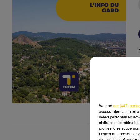
We and
our (447) partn
access information on a 
select personalised ad
statistics or combinatio
profiles to select person
Deliver and present adv
data such as IP address 