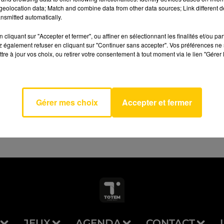
eolocation data; Match and combine data from other data sources; Link different de
nsmitted automatically.
cliquant sur "Accepter et fermer", ou affiner en sélectionnant les finalités et/ou pa
 également refuser en cliquant sur "Continuer sans accepter". Vos préférences ne 
tre à jour vos choix, ou retirer votre consentement à tout moment via le lien "Gérer 
AVEYRON NORD
ladroit
NE
Gérer mes choix
Accepter et fermer
JEUX
AGENDA
CONTACT