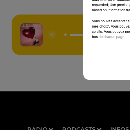
requested; Use precise g
based on information tra
Vous pouvez accepter en 
mes choix". Vous pouvez
ce site. Vous pouvez met
Coeur Ma
bas de chaque page.
MARI
RADIO
PODCASTS
INFOS