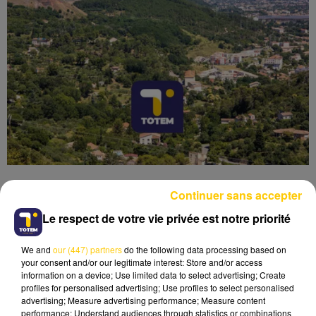
Continuer sans accepter
Le respect de votre vie privée est notre priorité
Lecture (4 min 54 sec)
We and
our (447) partners
do the following data processing based on
your consent and/or our legitimate interest: Store and/or access
information on a device; Use limited data to select advertising; Create
profiles for personalised advertising; Use profiles to select personalised
advertising; Measure advertising performance; Measure content
performance; Understand audiences through statistics or combinations