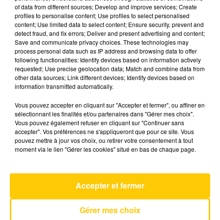
of data from different sources; Develop and improve services; Create
profiles to personalise content; Use profiles to select personalised
content; Use limited data to select content; Ensure security, prevent and
29 juin 2026 - 4 min 54 sec
detect fraud, and fix errors; Deliver and present advertising and content;
L'INFO DU GARD DU 29/06/26 À 08H29
Save and communicate privacy choices. These technologies may
process personal data such as IP address and browsing data to offer
following functionalities: Identify devices based on information actively
Ecoutez sur Totem l'information en Lozère et sur
requested; Use precise geolocation data; Match and combine data from
le bassin d'Alès avec les reportages de nos
other data sources; Link different devices; Identify devices based on
journalistes sur le terrain.
information transmitted automatically.
Vous pouvez accepter en cliquant sur "Accepter et fermer", ou affiner en
sélectionnant les finalités et/ou partenaires dans "Gérer mes choix".
Vous pouvez également refuser en cliquant sur "Continuer sans
accepter". Vos préférences ne s'appliqueront que pour ce site. Vous
pouvez mettre à jour vos choix, ou retirer votre consentement à tout
moment via le lien "Gérer les cookies" situé en bas de chaque page.
AVEYRON NORD
When You Gonna Learn ?
JAMIROQUAI
Accepter et fermer
Gérer mes choix