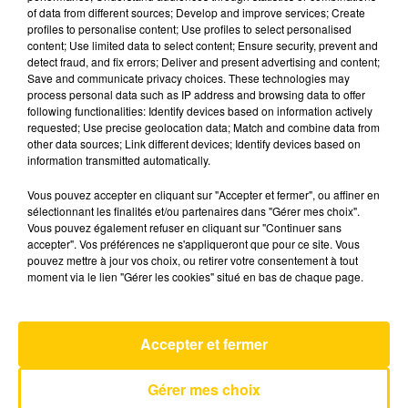
of data from different sources; Develop and improve services; Create
profiles to personalise content; Use profiles to select personalised
content; Use limited data to select content; Ensure security, prevent and
29 mai 2025 - 6 min
detect fraud, and fix errors; Deliver and present advertising and content;
L'INFO DU GARD DU 29/05/25 À 12H00
Save and communicate privacy choices. These technologies may
process personal data such as IP address and browsing data to offer
following functionalities: Identify devices based on information actively
Ecoutez sur Totem l'information en Lozère et sur
requested; Use precise geolocation data; Match and combine data from
le bassin d'Alès avec les reportages de nos
other data sources; Link different devices; Identify devices based on
journalistes sur le terrain.
information transmitted automatically.
Vous pouvez accepter en cliquant sur "Accepter et fermer", ou affiner en
sélectionnant les finalités et/ou partenaires dans "Gérer mes choix".
Vous pouvez également refuser en cliquant sur "Continuer sans
accepter". Vos préférences ne s'appliqueront que pour ce site. Vous
pouvez mettre à jour vos choix, ou retirer votre consentement à tout
moment via le lien "Gérer les cookies" situé en bas de chaque page.
AVEYRON NORD
Dai Dai
SHAKIRA & BURNA BOY
Accepter et fermer
Gérer mes choix