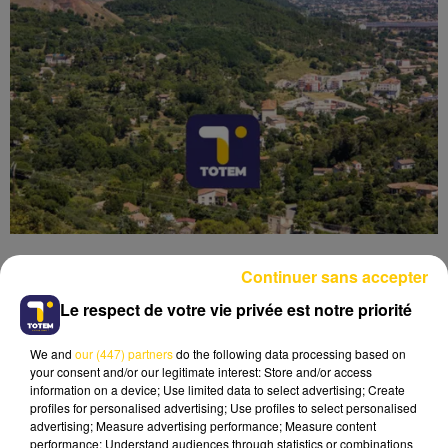
Continuer sans accepter
Le respect de votre vie privée est notre priorité
Lecture (6 min)
We and
our (447) partners
do the following data processing based on
your consent and/or our legitimate interest: Store and/or access
information on a device; Use limited data to select advertising; Create
profiles for personalised advertising; Use profiles to select personalised
advertising; Measure advertising performance; Measure content
performance; Understand audiences through statistics or combinations