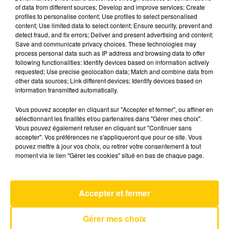
of data from different sources; Develop and improve services; Create
profiles to personalise content; Use profiles to select personalised
content; Use limited data to select content; Ensure security, prevent and
27 juin 2026 - 4 min 50 sec
detect fraud, and fix errors; Deliver and present advertising and content;
L'INFO DU GARD DU 27/06/26 À 08H29
Save and communicate privacy choices. These technologies may
process personal data such as IP address and browsing data to offer
following functionalities: Identify devices based on information actively
Ecoutez sur Totem l'information en Lozère et sur
requested; Use precise geolocation data; Match and combine data from
le bassin d'Alès avec les reportages de nos
other data sources; Link different devices; Identify devices based on
journalistes sur le terrain.
information transmitted automatically.
Vous pouvez accepter en cliquant sur "Accepter et fermer", ou affiner en
sélectionnant les finalités et/ou partenaires dans "Gérer mes choix".
Vous pouvez également refuser en cliquant sur "Continuer sans
accepter". Vos préférences ne s'appliqueront que pour ce site. Vous
pouvez mettre à jour vos choix, ou retirer votre consentement à tout
moment via le lien "Gérer les cookies" situé en bas de chaque page.
AVEYRON NORD
Give Me Something
ONEREPUBLIC
Accepter et fermer
Gérer mes choix