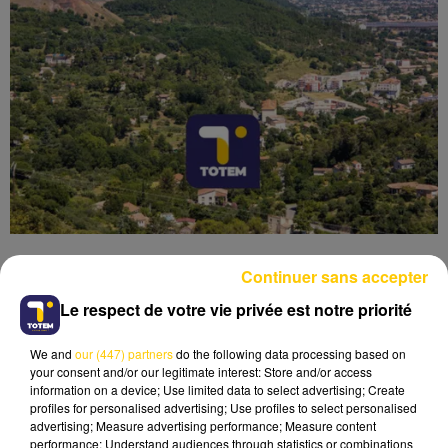
Continuer sans accepter
Le respect de votre vie privée est notre priorité
Lecture (4 min 50 sec)
We and
our (447) partners
do the following data processing based on
your consent and/or our legitimate interest: Store and/or access
information on a device; Use limited data to select advertising; Create
profiles for personalised advertising; Use profiles to select personalised
advertising; Measure advertising performance; Measure content
performance; Understand audiences through statistics or combinations