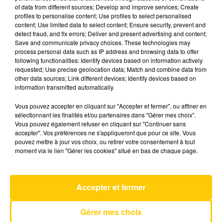
of data from different sources; Develop and improve services; Create
profiles to personalise content; Use profiles to select personalised
content; Use limited data to select content; Ensure security, prevent and
27 mai 2025 - 3 min 40 sec
detect fraud, and fix errors; Deliver and present advertising and content;
L'INFO DU GARD DU 27/05/25 À 18H59
Save and communicate privacy choices. These technologies may
process personal data such as IP address and browsing data to offer
following functionalities: Identify devices based on information actively
Ecoutez sur Totem l'information en Lozère et sur
requested; Use precise geolocation data; Match and combine data from
le bassin d'Alès avec les reportages de nos
other data sources; Link different devices; Identify devices based on
journalistes sur le terrain.
information transmitted automatically.
Vous pouvez accepter en cliquant sur "Accepter et fermer", ou affiner en
sélectionnant les finalités et/ou partenaires dans "Gérer mes choix".
Vous pouvez également refuser en cliquant sur "Continuer sans
accepter". Vos préférences ne s'appliqueront que pour ce site. Vous
pouvez mettre à jour vos choix, ou retirer votre consentement à tout
moment via le lien "Gérer les cookies" situé en bas de chaque page.
AVEYRON NORD
Ville De Lumière
GOLD
Accepter et fermer
Gérer mes choix