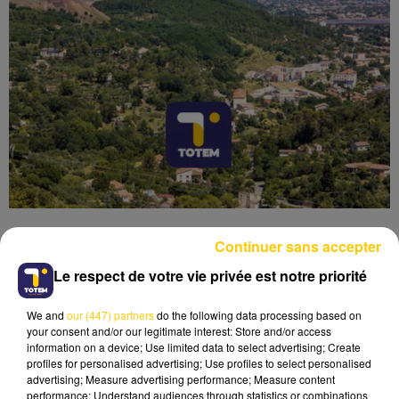
Continuer sans accepter
Le respect de votre vie privée est notre priorité
Lecture (3 min 40 sec)
We and
our (447) partners
do the following data processing based on
your consent and/or our legitimate interest: Store and/or access
information on a device; Use limited data to select advertising; Create
profiles for personalised advertising; Use profiles to select personalised
advertising; Measure advertising performance; Measure content
performance; Understand audiences through statistics or combinations