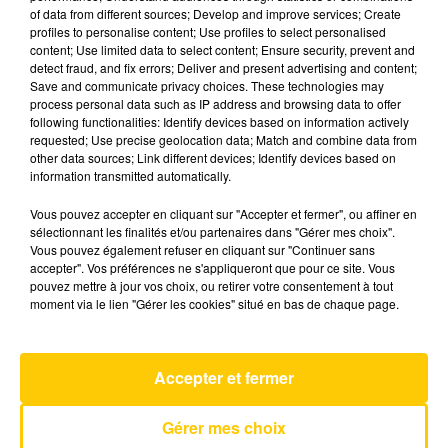
of data from different sources; Develop and improve services; Create
profiles to personalise content; Use profiles to select personalised
content; Use limited data to select content; Ensure security, prevent and
27 mai 2025 - 4 min 6 sec
detect fraud, and fix errors; Deliver and present advertising and content;
L'INFO DU GARD DU 27/05/25 À 07H00
Save and communicate privacy choices. These technologies may
process personal data such as IP address and browsing data to offer
following functionalities: Identify devices based on information actively
Ecoutez sur Totem l'information en Lozère et sur
requested; Use precise geolocation data; Match and combine data from
le bassin d'Alès avec les reportages de nos
other data sources; Link different devices; Identify devices based on
journalistes sur le terrain.
information transmitted automatically.
Vous pouvez accepter en cliquant sur "Accepter et fermer", ou affiner en
sélectionnant les finalités et/ou partenaires dans "Gérer mes choix".
Vous pouvez également refuser en cliquant sur "Continuer sans
accepter". Vos préférences ne s'appliqueront que pour ce site. Vous
pouvez mettre à jour vos choix, ou retirer votre consentement à tout
moment via le lien "Gérer les cookies" situé en bas de chaque page.
AVEYRON NORD
Mourir D'aimer
LOUIS CORCHIA
Accepter et fermer
Gérer mes choix