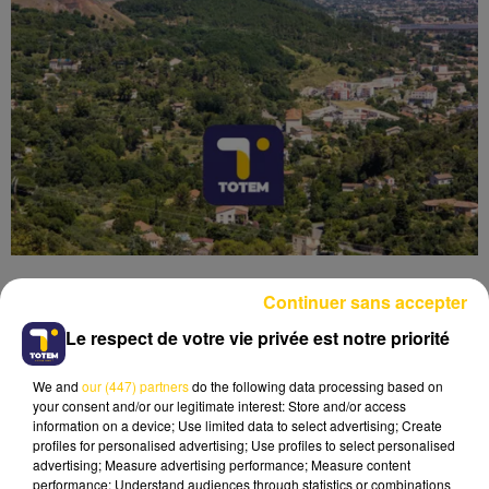
Continuer sans accepter
Le respect de votre vie privée est notre priorité
Lecture (4 min 6 sec)
We and
our (447) partners
do the following data processing based on
your consent and/or our legitimate interest: Store and/or access
information on a device; Use limited data to select advertising; Create
profiles for personalised advertising; Use profiles to select personalised
advertising; Measure advertising performance; Measure content
performance; Understand audiences through statistics or combinations