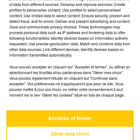
of data from different sources; Develop and improve services; Create
profiles to personalise content; Use profiles to select personalised
content; Use limited data to select content; Ensure security, prevent and
25 décembre 2025 - 4 min 49 sec
detect fraud, and fix errors; Deliver and present advertising and content;
L'INFO DU GARD DU 25/12/25 À 07H30
Save and communicate privacy choices. These technologies may
process personal data such as IP address and browsing data to offer
following functionalities: Identify devices based on information actively
Ecoutez sur Totem l'information en Lozère et sur
requested; Use precise geolocation data; Match and combine data from
le bassin d'Alès avec les reportages de nos
other data sources; Link different devices; Identify devices based on
journalistes sur le terrain.
information transmitted automatically.
Vous pouvez accepter en cliquant sur "Accepter et fermer", ou affiner en
sélectionnant les finalités et/ou partenaires dans "Gérer mes choix".
Vous pouvez également refuser en cliquant sur "Continuer sans
accepter". Vos préférences ne s'appliqueront que pour ce site. Vous
pouvez mettre à jour vos choix, ou retirer votre consentement à tout
moment via le lien "Gérer les cookies" situé en bas de chaque page.
AVEYRON NORD
Almost
LEWIS CAPALDI
Accepter et fermer
Gérer mes choix