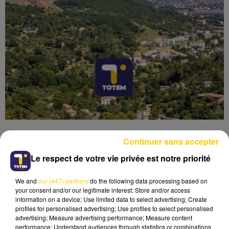
Continuer sans accepter
Le respect de votre vie privée est notre priorité
Lecture (4 min 49 sec)
We and
our (447) partners
do the following data processing based on
your consent and/or our legitimate interest: Store and/or access
information on a device; Use limited data to select advertising; Create
profiles for personalised advertising; Use profiles to select personalised
advertising; Measure advertising performance; Measure content
performance; Understand audiences through statistics or combinations