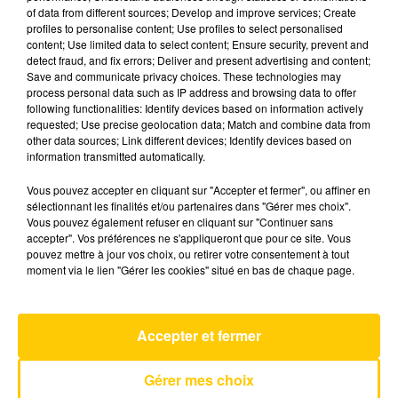
of data from different sources; Develop and improve services; Create
profiles to personalise content; Use profiles to select personalised
content; Use limited data to select content; Ensure security, prevent and
23 juin 2026 - 4 min 10 sec
detect fraud, and fix errors; Deliver and present advertising and content;
L'INFO DU GARD DU 23/06/26 À 06H00
Save and communicate privacy choices. These technologies may
process personal data such as IP address and browsing data to offer
following functionalities: Identify devices based on information actively
Ecoutez sur Totem l'information en Lozère et sur
requested; Use precise geolocation data; Match and combine data from
le bassin d'Alès avec les reportages de nos
other data sources; Link different devices; Identify devices based on
journalistes sur le terrain.
information transmitted automatically.
Vous pouvez accepter en cliquant sur "Accepter et fermer", ou affiner en
sélectionnant les finalités et/ou partenaires dans "Gérer mes choix".
Vous pouvez également refuser en cliquant sur "Continuer sans
accepter". Vos préférences ne s'appliqueront que pour ce site. Vous
pouvez mettre à jour vos choix, ou retirer votre consentement à tout
moment via le lien "Gérer les cookies" situé en bas de chaque page.
AVEYRON NORD
Tatoo
LOREEN
Accepter et fermer
Gérer mes choix