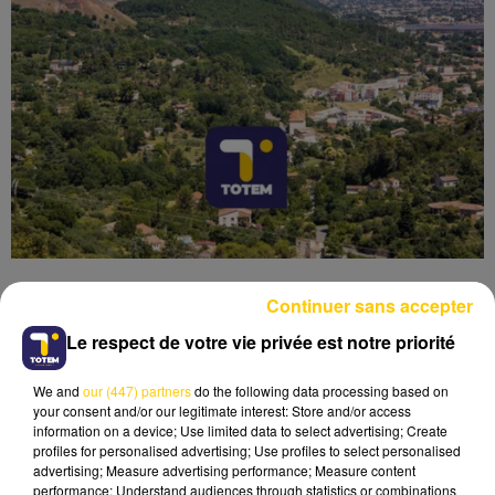
Continuer sans accepter
Le respect de votre vie privée est notre priorité
Lecture (4 min 10 sec)
We and
our (447) partners
do the following data processing based on
your consent and/or our legitimate interest: Store and/or access
information on a device; Use limited data to select advertising; Create
profiles for personalised advertising; Use profiles to select personalised
advertising; Measure advertising performance; Measure content
performance; Understand audiences through statistics or combinations