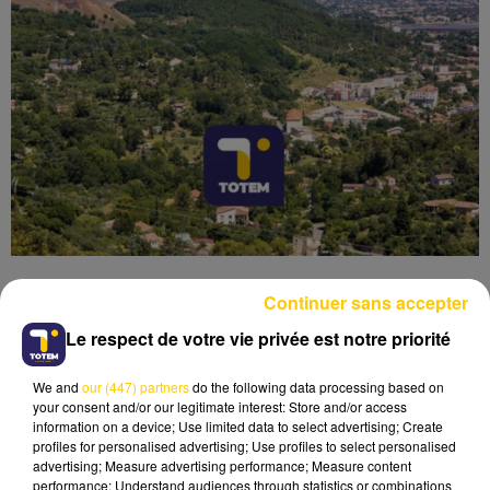
Continuer sans accepter
Le respect de votre vie privée est notre priorité
Lecture (4 min 10 sec)
We and
our (447) partners
do the following data processing based on
your consent and/or our legitimate interest: Store and/or access
information on a device; Use limited data to select advertising; Create
profiles for personalised advertising; Use profiles to select personalised
advertising; Measure advertising performance; Measure content
performance; Understand audiences through statistics or combinations