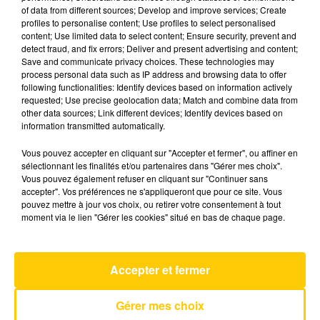
of data from different sources; Develop and improve services; Create
profiles to personalise content; Use profiles to select personalised
content; Use limited data to select content; Ensure security, prevent and
22 juin 2026 - 4 min 10 sec
detect fraud, and fix errors; Deliver and present advertising and content;
L'INFO DU GARD DU 22/06/26 À 06H00
Save and communicate privacy choices. These technologies may
process personal data such as IP address and browsing data to offer
following functionalities: Identify devices based on information actively
Ecoutez sur Totem l'information en Lozère et sur
requested; Use precise geolocation data; Match and combine data from
le bassin d'Alès avec les reportages de nos
other data sources; Link different devices; Identify devices based on
journalistes sur le terrain.
information transmitted automatically.
Vous pouvez accepter en cliquant sur "Accepter et fermer", ou affiner en
sélectionnant les finalités et/ou partenaires dans "Gérer mes choix".
Vous pouvez également refuser en cliquant sur "Continuer sans
accepter". Vos préférences ne s'appliqueront que pour ce site. Vous
pouvez mettre à jour vos choix, ou retirer votre consentement à tout
moment via le lien "Gérer les cookies" situé en bas de chaque page.
AVEYRON NORD
Le Reve Du Pecheur
LAURENT VOULZY
Accepter et fermer
Gérer mes choix