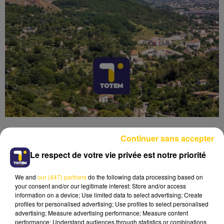
Continuer sans accepter
Le respect de votre vie privée est notre priorité
Lecture (4 min 6 sec)
We and
our (447) partners
do the following data processing based on
your consent and/or our legitimate interest: Store and/or access
information on a device; Use limited data to select advertising; Create
profiles for personalised advertising; Use profiles to select personalised
advertising; Measure advertising performance; Measure content
performance; Understand audiences through statistics or combinations