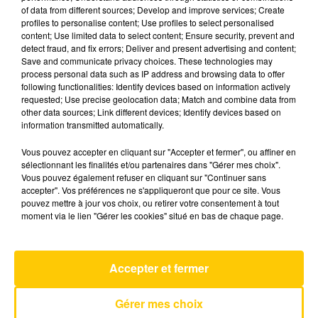
of data from different sources; Develop and improve services; Create
profiles to personalise content; Use profiles to select personalised
content; Use limited data to select content; Ensure security, prevent and
19 mai 2026 - 4 min 6 sec
detect fraud, and fix errors; Deliver and present advertising and content;
L'INFO DU GARD DU 19/05/26 À 07H29
Save and communicate privacy choices. These technologies may
process personal data such as IP address and browsing data to offer
following functionalities: Identify devices based on information actively
Ecoutez sur Totem l'information en Lozère et sur
requested; Use precise geolocation data; Match and combine data from
le bassin d'Alès avec les reportages de nos
other data sources; Link different devices; Identify devices based on
journalistes sur le terrain.
information transmitted automatically.
Vous pouvez accepter en cliquant sur "Accepter et fermer", ou affiner en
sélectionnant les finalités et/ou partenaires dans "Gérer mes choix".
Vous pouvez également refuser en cliquant sur "Continuer sans
accepter". Vos préférences ne s'appliqueront que pour ce site. Vous
pouvez mettre à jour vos choix, ou retirer votre consentement à tout
moment via le lien "Gérer les cookies" situé en bas de chaque page.
AVEYRON NORD
The Way You Make Me Feel
MICHAEL JACKSON
Accepter et fermer
Gérer mes choix