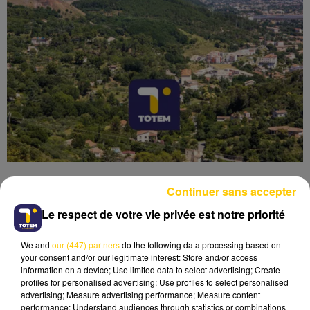
Continuer sans accepter
Le respect de votre vie privée est notre priorité
Lecture (4 min 10 sec)
We and
our (447) partners
do the following data processing based on
your consent and/or our legitimate interest: Store and/or access
information on a device; Use limited data to select advertising; Create
profiles for personalised advertising; Use profiles to select personalised
advertising; Measure advertising performance; Measure content
performance; Understand audiences through statistics or combinations