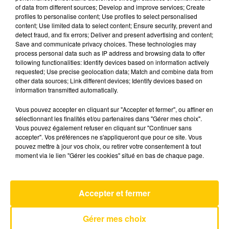
of data from different sources; Develop and improve services; Create
profiles to personalise content; Use profiles to select personalised
content; Use limited data to select content; Ensure security, prevent and
16 juin 2026 - 4 min 10 sec
detect fraud, and fix errors; Deliver and present advertising and content;
L'INFO DU GARD DU 16/06/26 À 08H29
Save and communicate privacy choices. These technologies may
process personal data such as IP address and browsing data to offer
following functionalities: Identify devices based on information actively
Ecoutez sur Totem l'information en Lozère et sur
requested; Use precise geolocation data; Match and combine data from
le bassin d'Alès avec les reportages de nos
other data sources; Link different devices; Identify devices based on
journalistes sur le terrain.
information transmitted automatically.
Vous pouvez accepter en cliquant sur "Accepter et fermer", ou affiner en
sélectionnant les finalités et/ou partenaires dans "Gérer mes choix".
Vous pouvez également refuser en cliquant sur "Continuer sans
accepter". Vos préférences ne s'appliqueront que pour ce site. Vous
pouvez mettre à jour vos choix, ou retirer votre consentement à tout
moment via le lien "Gérer les cookies" situé en bas de chaque page.
AVEYRON NORD
Jodie
LES INNOCENTS
Accepter et fermer
Gérer mes choix