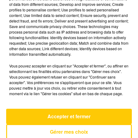
of data from different sources; Develop and improve services; Create
profiles to personalise content; Use profiles to select personalised
content; Use limited data to select content; Ensure security, prevent and
15 juin 2026 - 4 min 10 sec
detect fraud, and fix errors; Deliver and present advertising and content;
L'INFO DU GARD DU 15/06/26 À 07H00
Save and communicate privacy choices. These technologies may
process personal data such as IP address and browsing data to offer
following functionalities: Identify devices based on information actively
Ecoutez sur Totem l'information en Lozère et sur
requested; Use precise geolocation data; Match and combine data from
le bassin d'Alès avec les reportages de nos
other data sources; Link different devices; Identify devices based on
journalistes sur le terrain.
information transmitted automatically.
Vous pouvez accepter en cliquant sur "Accepter et fermer", ou affiner en
sélectionnant les finalités et/ou partenaires dans "Gérer mes choix".
Vous pouvez également refuser en cliquant sur "Continuer sans
accepter". Vos préférences ne s'appliqueront que pour ce site. Vous
pouvez mettre à jour vos choix, ou retirer votre consentement à tout
moment via le lien "Gérer les cookies" situé en bas de chaque page.
AVEYRON NORD
Mr Know It All
TEDDY SWIMS
Accepter et fermer
Gérer mes choix