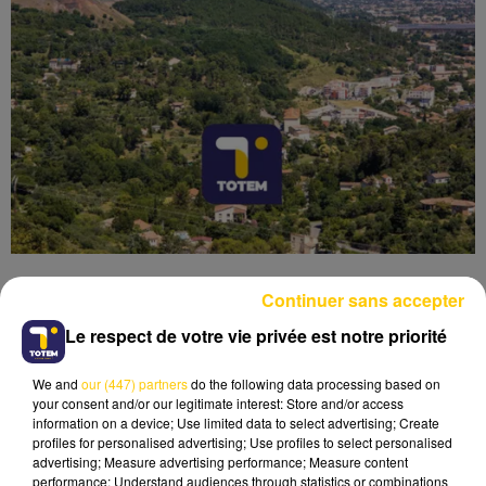
Continuer sans accepter
Le respect de votre vie privée est notre priorité
Lecture (4 min 10 sec)
We and
our (447) partners
do the following data processing based on
your consent and/or our legitimate interest: Store and/or access
information on a device; Use limited data to select advertising; Create
profiles for personalised advertising; Use profiles to select personalised
advertising; Measure advertising performance; Measure content
performance; Understand audiences through statistics or combinations