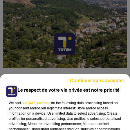
Continuer sans accepter
Le respect de votre vie privée est notre priorité
Lecture (3 min 40 sec)
We and
our (447) partners
do the following data processing based on
your consent and/or our legitimate interest: Store and/or access
information on a device; Use limited data to select advertising; Create
profiles for personalised advertising; Use profiles to select personalised
advertising; Measure advertising performance; Measure content
performance; Understand audiences through statistics or combinations