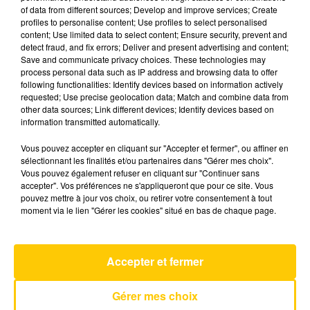
of data from different sources; Develop and improve services; Create
profiles to personalise content; Use profiles to select personalised
content; Use limited data to select content; Ensure security, prevent and
14 mai 2025 - 3 min 40 sec
detect fraud, and fix errors; Deliver and present advertising and content;
L'INFO DU GARD DU 14/05/25 À 18H59
Save and communicate privacy choices. These technologies may
process personal data such as IP address and browsing data to offer
following functionalities: Identify devices based on information actively
Ecoutez sur Totem l'information en Lozère et sur
requested; Use precise geolocation data; Match and combine data from
le bassin d'Alès avec les reportages de nos
other data sources; Link different devices; Identify devices based on
journalistes sur le terrain.
information transmitted automatically.
Vous pouvez accepter en cliquant sur "Accepter et fermer", ou affiner en
sélectionnant les finalités et/ou partenaires dans "Gérer mes choix".
Vous pouvez également refuser en cliquant sur "Continuer sans
accepter". Vos préférences ne s'appliqueront que pour ce site. Vous
pouvez mettre à jour vos choix, ou retirer votre consentement à tout
moment via le lien "Gérer les cookies" situé en bas de chaque page.
AVEYRON NORD
Nice To Each Other
OLIVIA DEAN
Accepter et fermer
Gérer mes choix