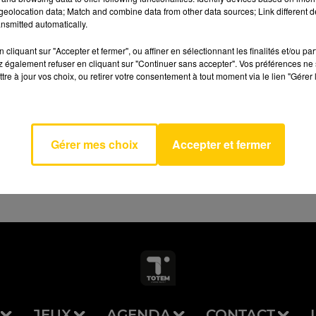
eolocation data; Match and combine data from other data sources; Link different de
nsmitted automatically.
cliquant sur "Accepter et fermer", ou affiner en sélectionnant les finalités et/ou pa
 également refuser en cliquant sur "Continuer sans accepter". Vos préférences ne 
In The
tre à jour vos choix, ou retirer votre consentement à tout moment via le lien "Gérer 
AVEYRON NORD
p
LE
Gérer mes choix
Accepter et fermer
JEUX
AGENDA
CONTACT