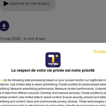
Lecture (4 min 6 sec)
13 mai 2025 - 4 min 6 sec
L'INFO DU GARD DU 13/05/25 À 08H30
Contin
Ecoutez sur Totem l'information en Lozère et sur le
bassin d'Alès avec les reportages de nos journalistes sur
le terrain.
Le respect de votre vie privée est notre priorité
ers
do the following data processing based on your consent and/or our legitimate int
device; Use limited data to select advertising; Create profiles for personalised adver
vertising; Measure advertising performance; Measure content performance; Unders
ns of data from different sources; Develop and improve services; Create profiles to 
alised content; Use limited data to select content; Ensure security, prevent and detect
ertising and content; Save and communicate privacy choices. These technologies
and browsing data to offer following functionalities: Identify devices based on infor