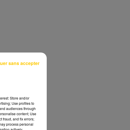
uer sans accepter
erest: Store and/or
tising; Use profiles to
tand audiences through
personalise content; Use
 fraud, and fix errors;
 may process personal
mation actively