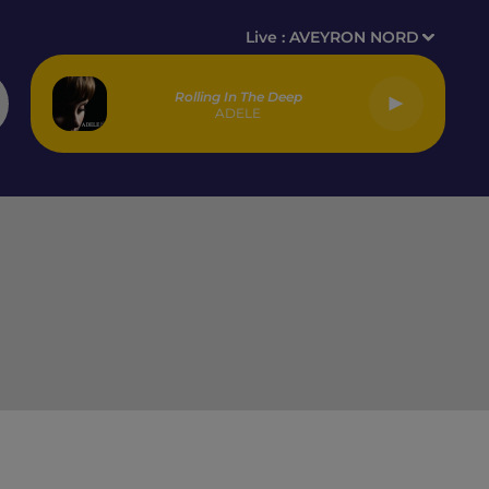
Live :
AVEYRON NORD
Rolling In The Deep
ADELE