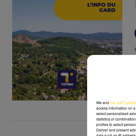
We and
our (447) partn
access information on a 
select personalised ad
statistics or combinatio
profiles to select person
Deliver and present adv
data such as IP address 