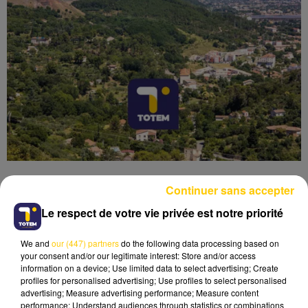
Continuer sans accepter
Le respect de votre vie privée est notre priorité
Lecture (4 min 6 sec)
We and
our (447) partners
do the following data processing based on
your consent and/or our legitimate interest: Store and/or access
information on a device; Use limited data to select advertising; Create
profiles for personalised advertising; Use profiles to select personalised
advertising; Measure advertising performance; Measure content
performance; Understand audiences through statistics or combinations