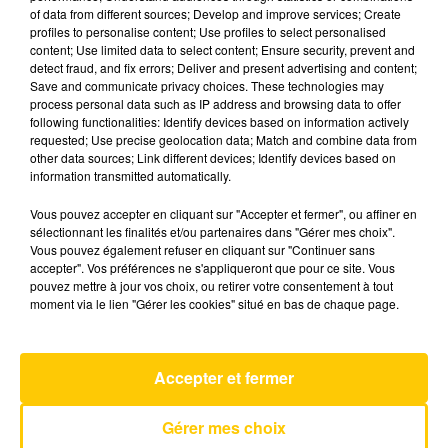
of data from different sources; Develop and improve services; Create
profiles to personalise content; Use profiles to select personalised
content; Use limited data to select content; Ensure security, prevent and
11 décembre 2025 - 4 min 6 sec
detect fraud, and fix errors; Deliver and present advertising and content;
L'INFO DU GARD DU 11/12/25 À 07H30
Save and communicate privacy choices. These technologies may
process personal data such as IP address and browsing data to offer
following functionalities: Identify devices based on information actively
Ecoutez sur Totem l'information en Lozère et sur
requested; Use precise geolocation data; Match and combine data from
le bassin d'Alès avec les reportages de nos
other data sources; Link different devices; Identify devices based on
journalistes sur le terrain.
information transmitted automatically.
Vous pouvez accepter en cliquant sur "Accepter et fermer", ou affiner en
sélectionnant les finalités et/ou partenaires dans "Gérer mes choix".
Vous pouvez également refuser en cliquant sur "Continuer sans
accepter". Vos préférences ne s'appliqueront que pour ce site. Vous
pouvez mettre à jour vos choix, ou retirer votre consentement à tout
moment via le lien "Gérer les cookies" situé en bas de chaque page.
AVEYRON NORD
Sensualité
AXELLE RED
Accepter et fermer
Gérer mes choix