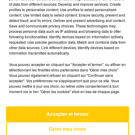
of data from different sources; Develop and improve services; Create
profiles to personalise content; Use profiles to select personalised
content; Use limited data to select content; Ensure security, prevent and
11 mai 2026 - 4 min 6 sec
detect fraud, and fix errors; Deliver and present advertising and content;
L'INFO DU GARD DU 11/05/26 À 08H00
Save and communicate privacy choices. These technologies may
process personal data such as IP address and browsing data to offer
following functionalities: Identify devices based on information actively
Ecoutez sur Totem l'information en Lozère et sur
requested; Use precise geolocation data; Match and combine data from
le bassin d'Alès avec les reportages de nos
other data sources; Link different devices; Identify devices based on
journalistes sur le terrain.
information transmitted automatically.
Vous pouvez accepter en cliquant sur "Accepter et fermer", ou affiner en
sélectionnant les finalités et/ou partenaires dans "Gérer mes choix".
Vous pouvez également refuser en cliquant sur "Continuer sans
accepter". Vos préférences ne s'appliqueront que pour ce site. Vous
pouvez mettre à jour vos choix, ou retirer votre consentement à tout
moment via le lien "Gérer les cookies" situé en bas de chaque page.
AVEYRON NORD
Tatoo
LOREEN
Accepter et fermer
Gérer mes choix