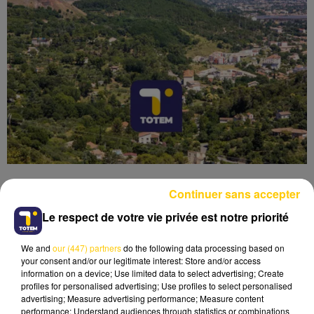
Continuer sans accepter
Le respect de votre vie privée est notre priorité
Lecture (4 min 6 sec)
We and
our (447) partners
do the following data processing based on
your consent and/or our legitimate interest: Store and/or access
information on a device; Use limited data to select advertising; Create
profiles for personalised advertising; Use profiles to select personalised
advertising; Measure advertising performance; Measure content
performance; Understand audiences through statistics or combinations