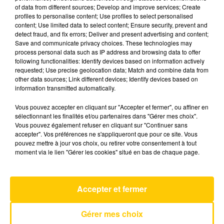
of data from different sources; Develop and improve services; Create
profiles to personalise content; Use profiles to select personalised
content; Use limited data to select content; Ensure security, prevent and
8 décembre 2025 - 3 min 41 sec
detect fraud, and fix errors; Deliver and present advertising and content;
L'INFO DU GARD DU 08/12/25 À 19H00
Save and communicate privacy choices. These technologies may
process personal data such as IP address and browsing data to offer
following functionalities: Identify devices based on information actively
Ecoutez sur Totem l'information en Lozère et sur
requested; Use precise geolocation data; Match and combine data from
le bassin d'Alès avec les reportages de nos
other data sources; Link different devices; Identify devices based on
journalistes sur le terrain.
information transmitted automatically.
Vous pouvez accepter en cliquant sur "Accepter et fermer", ou affiner en
sélectionnant les finalités et/ou partenaires dans "Gérer mes choix".
Vous pouvez également refuser en cliquant sur "Continuer sans
accepter". Vos préférences ne s'appliqueront que pour ce site. Vous
pouvez mettre à jour vos choix, ou retirer votre consentement à tout
moment via le lien "Gérer les cookies" situé en bas de chaque page.
AVEYRON NORD
My Sharona
THE KNACK
Accepter et fermer
Gérer mes choix