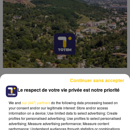
Continuer sans accepter
Le respect de votre vie privée est notre priorité
Lecture (3 min 41 sec)
We and
our (447) partners
do the following data processing based on
your consent and/or our legitimate interest: Store and/or access
information on a device; Use limited data to select advertising; Create
profiles for personalised advertising; Use profiles to select personalised
advertising; Measure advertising performance; Measure content
performance; Understand audiences through statistics or combinations