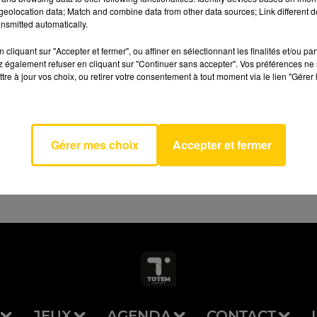
eolocation data; Match and combine data from other data sources; Link different de
nsmitted automatically.
cliquant sur "Accepter et fermer", ou affiner en sélectionnant les finalités et/ou pa
 également refuser en cliquant sur "Continuer sans accepter". Vos préférences ne 
tre à jour vos choix, ou retirer votre consentement à tout moment via le lien "Gérer 
AVEYRON NORD
 Lune
OW
Gérer mes choix
Accepter et fermer
JEUX
AGENDA
CONTACT