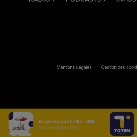
Mentions Légales
Gestion des cook
En ce moment :
16
h -
20
h
On va s'détendre