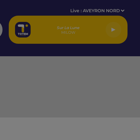
Live :
AVEYRON NORD
Sur La Lune
MILOW