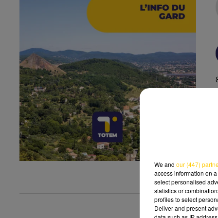
We and
our (447) partn
access information on a 
select personalised ad
statistics or combinatio
profiles to select person
Deliver and present adv
data such as IP address 