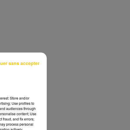
uer sans accepter
erest: Store and/or
tising; Use profiles to
tand audiences through
personalise content; Use
 fraud, and fix errors;
 may process personal
mation actively