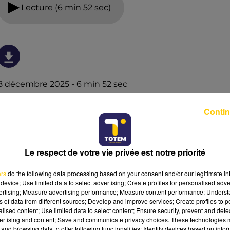
Lecture (6 min 52 sec)
8 décembre 2025 - 6 min 52 sec
L'INFO DU GARD DU 08/12/25 À 12H30
Contin
Ecoutez sur Totem l'information en Lozère et sur le
bassin d'Alès avec les reportages de nos journalistes sur
le terrain.
Le respect de votre vie privée est notre priorité
ers
do the following data processing based on your consent and/or our legitimate int
device; Use limited data to select advertising; Create profiles for personalised adver
vertising; Measure advertising performance; Measure content performance; Unders
ns of data from different sources; Develop and improve services; Create profiles to 
alised content; Use limited data to select content; Ensure security, prevent and detect
ertising and content; Save and communicate privacy choices. These technologies
and browsing data to offer following functionalities: Identify devices based on infor