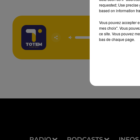
requested; Use precise g
based on information tra
Vous pouvez accepter en 
mes choix". Vous pouvez
ce site. Vous pouvez met
Sur La
bas de chaque page.
MIL
RADIO
PODCASTS
INFOS