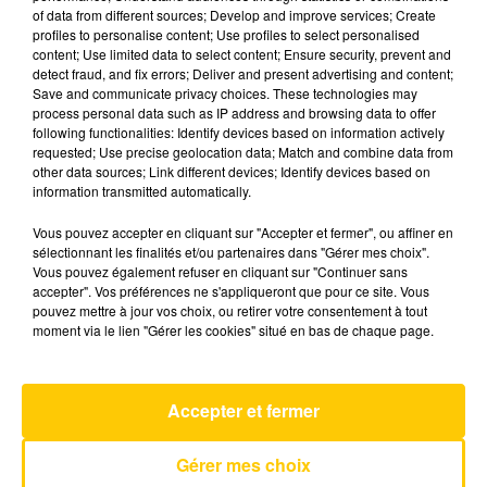
of data from different sources; Develop and improve services; Create
profiles to personalise content; Use profiles to select personalised
content; Use limited data to select content; Ensure security, prevent and
7 mai 2025 - 7 min 20 sec
detect fraud, and fix errors; Deliver and present advertising and content;
L'INFO DU GARD DU 07/05/25 À 12H01
Save and communicate privacy choices. These technologies may
process personal data such as IP address and browsing data to offer
following functionalities: Identify devices based on information actively
Ecoutez sur Totem l'information en Lozère et sur
requested; Use precise geolocation data; Match and combine data from
le bassin d'Alès avec les reportages de nos
other data sources; Link different devices; Identify devices based on
journalistes sur le terrain.
information transmitted automatically.
Vous pouvez accepter en cliquant sur "Accepter et fermer", ou affiner en
sélectionnant les finalités et/ou partenaires dans "Gérer mes choix".
Vous pouvez également refuser en cliquant sur "Continuer sans
accepter". Vos préférences ne s'appliqueront que pour ce site. Vous
pouvez mettre à jour vos choix, ou retirer votre consentement à tout
moment via le lien "Gérer les cookies" situé en bas de chaque page.
AVEYRON NORD
Dai Dai
SHAKIRA & BURNA BOY
Accepter et fermer
Gérer mes choix