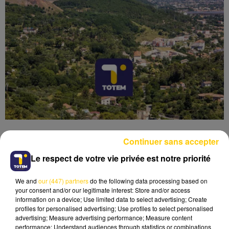
Continuer sans accepter
Le respect de votre vie privée est notre priorité
Lecture (7 min 20 sec)
We and
our (447) partners
do the following data processing based on
your consent and/or our legitimate interest: Store and/or access
information on a device; Use limited data to select advertising; Create
profiles for personalised advertising; Use profiles to select personalised
advertising; Measure advertising performance; Measure content
performance; Understand audiences through statistics or combinations