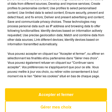
of data from different sources; Develop and improve services; Create
profiles to personalise content; Use profiles to select personalised
content; Use limited data to select content; Ensure security, prevent and
6 mai 2025 - 3 min 41 sec
detect fraud, and fix errors; Deliver and present advertising and content;
L'INFO DU GARD DU 06/05/25 À 18H00
Save and communicate privacy choices. These technologies may
process personal data such as IP address and browsing data to offer
following functionalities: Identify devices based on information actively
Ecoutez sur Totem l'information en Lozère et sur
requested; Use precise geolocation data; Match and combine data from
le bassin d'Alès avec les reportages de nos
other data sources; Link different devices; Identify devices based on
journalistes sur le terrain.
information transmitted automatically.
Vous pouvez accepter en cliquant sur "Accepter et fermer", ou affiner en
sélectionnant les finalités et/ou partenaires dans "Gérer mes choix".
Vous pouvez également refuser en cliquant sur "Continuer sans
accepter". Vos préférences ne s'appliqueront que pour ce site. Vous
pouvez mettre à jour vos choix, ou retirer votre consentement à tout
moment via le lien "Gérer les cookies" situé en bas de chaque page.
AVEYRON NORD
Divine Idylle
VANESSA PARADIS
Accepter et fermer
Gérer mes choix