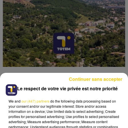
Continuer sans accepter
Le respect de votre vie privée est notre priorité
Lecture (3 min 41 sec)
We and
our (447) partners
do the following data processing based on
your consent and/or our legitimate interest: Store and/or access
information on a device; Use limited data to select advertising; Create
profiles for personalised advertising; Use profiles to select personalised
advertising; Measure advertising performance; Measure content
performance; Understand audiences through statistics or combinations