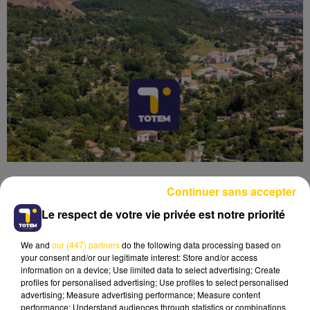
Continuer sans accepter
Le respect de votre vie privée est notre priorité
Lecture (4 min 6 sec)
We and
our (447) partners
do the following data processing based on
your consent and/or our legitimate interest: Store and/or access
information on a device; Use limited data to select advertising; Create
profiles for personalised advertising; Use profiles to select personalised
advertising; Measure advertising performance; Measure content
performance; Understand audiences through statistics or combinations