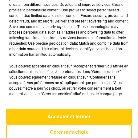
of data from different sources; Develop and improve services; Create
profiles to personalise content; Use profiles to select personalised
content; Use limited data to select content; Ensure security, prevent and
5 décembre 2025 - 4 min 6 sec
detect fraud, and fix errors; Deliver and present advertising and content;
L'INFO DU GARD DU 05/12/25 À 06H29
Save and communicate privacy choices. These technologies may
process personal data such as IP address and browsing data to offer
following functionalities: Identify devices based on information actively
Ecoutez sur Totem l'information en Lozère et sur
requested; Use precise geolocation data; Match and combine data from
le bassin d'Alès avec les reportages de nos
other data sources; Link different devices; Identify devices based on
journalistes sur le terrain.
information transmitted automatically.
Vous pouvez accepter en cliquant sur "Accepter et fermer", ou affiner en
sélectionnant les finalités et/ou partenaires dans "Gérer mes choix".
Vous pouvez également refuser en cliquant sur "Continuer sans
accepter". Vos préférences ne s'appliqueront que pour ce site. Vous
pouvez mettre à jour vos choix, ou retirer votre consentement à tout
moment via le lien "Gérer les cookies" situé en bas de chaque page.
AVEYRON NORD
Self Aware
TEMPER CITY
Accepter et fermer
Gérer mes choix