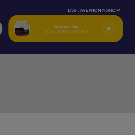
Live :
AVEYRON NORD
Emmene Moi
BOULEVARD DES AIRS