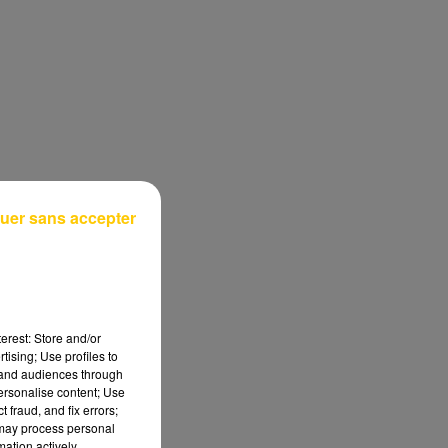
uer sans accepter
erest: Store and/or
tising; Use profiles to
tand audiences through
personalise content; Use
 fraud, and fix errors;
 may process personal
mation actively