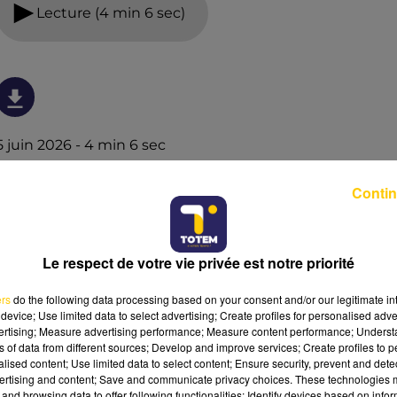
Lecture (4 min 6 sec)
5 juin 2026 - 4 min 6 sec
L'INFO DU GARD DU 05/06/26 À 06H29
Contin
Ecoutez sur Totem l'information en Lozère et sur le
bassin d'Alès avec les reportages de nos journalistes sur
le terrain.
Le respect de votre vie privée est notre priorité
ers
do the following data processing based on your consent and/or our legitimate int
device; Use limited data to select advertising; Create profiles for personalised adver
vertising; Measure advertising performance; Measure content performance; Unders
ns of data from different sources; Develop and improve services; Create profiles to 
alised content; Use limited data to select content; Ensure security, prevent and detect
ertising and content; Save and communicate privacy choices. These technologies
and browsing data to offer following functionalities: Identify devices based on infor