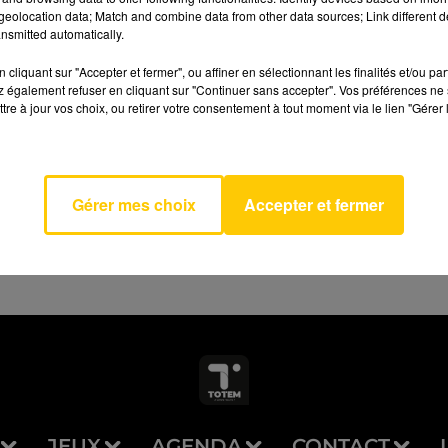
eolocation data; Match and combine data from other data sources; Link different de
nsmitted automatically.
cliquant sur "Accepter et fermer", ou affiner en sélectionnant les finalités et/ou pa
 également refuser en cliquant sur "Continuer sans accepter". Vos préférences ne 
tre à jour vos choix, ou retirer votre consentement à tout moment via le lien "Gérer 
 Moi
AVEYRON NORD
RD DES
S
Gérer mes choix
Accepter et fermer
JEUX
AGENDA
CONTACT