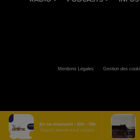
Mentions Légales
Gestion des cook
En ce moment :
10
h -
13
h
Totem Week-end Loisirs