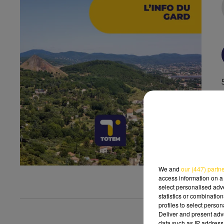
We and
our (447) partn
access information on a 
select personalised ad
statistics or combinatio
profiles to select person
Deliver and present adv
data such as IP address 