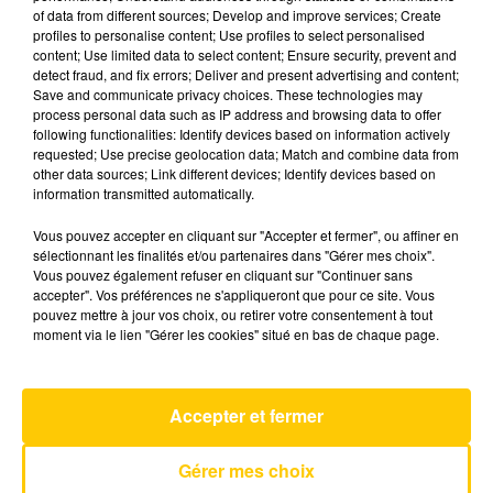
of data from different sources; Develop and improve services; Create
profiles to personalise content; Use profiles to select personalised
content; Use limited data to select content; Ensure security, prevent and
2 juillet 2026 - 6 min 6 sec
detect fraud, and fix errors; Deliver and present advertising and content;
L'INFO DU GARD DU 02/07/26 À 12H29
Save and communicate privacy choices. These technologies may
process personal data such as IP address and browsing data to offer
following functionalities: Identify devices based on information actively
Ecoutez sur Totem l'information en Lozère et sur
requested; Use precise geolocation data; Match and combine data from
le bassin d'Alès avec les reportages de nos
other data sources; Link different devices; Identify devices based on
journalistes sur le terrain.
information transmitted automatically.
Vous pouvez accepter en cliquant sur "Accepter et fermer", ou affiner en
sélectionnant les finalités et/ou partenaires dans "Gérer mes choix".
Vous pouvez également refuser en cliquant sur "Continuer sans
accepter". Vos préférences ne s'appliqueront que pour ce site. Vous
pouvez mettre à jour vos choix, ou retirer votre consentement à tout
moment via le lien "Gérer les cookies" situé en bas de chaque page.
AVEYRON NORD
Je Dois M'en Aller
NIAGARA
Accepter et fermer
Gérer mes choix