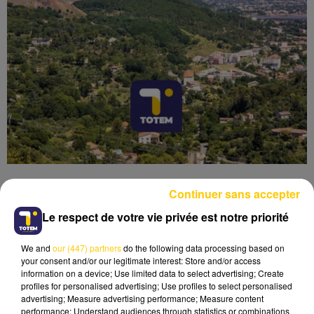
Continuer sans accepter
Le respect de votre vie privée est notre priorité
Lecture (6 min 6 sec)
We and
our (447) partners
do the following data processing based on
your consent and/or our legitimate interest: Store and/or access
information on a device; Use limited data to select advertising; Create
profiles for personalised advertising; Use profiles to select personalised
advertising; Measure advertising performance; Measure content
performance; Understand audiences through statistics or combinations