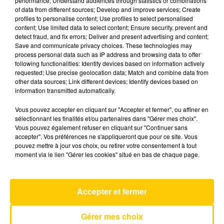
performance; Understand audiences through statistics or combinations
of data from different sources; Develop and improve services; Create
profiles to personalise content; Use profiles to select personalised
30 décembre 2025 - 4 min 23 sec
content; Use limited data to select content; Ensure security, prevent and
detect fraud, and fix errors; Deliver and present advertising and content;
L'INFO DU CANTAL 30/12/25 À 08H00
Save and communicate privacy choices. These technologies may
process personal data such as IP address and browsing data to offer
Ecoutez sur Totem l'information dans le Cantal,
following functionalities: Identify devices based on information actively
requested; Use precise geolocation data; Match and combine data from
le pays de Brioude et Issoire avec les reportages
other data sources; Link different devices; Identify devices based on
de nos journalistes sur le terrain .
information transmitted automatically.
Vous pouvez accepter en cliquant sur "Accepter et fermer", ou affiner en
sélectionnant les finalités et/ou partenaires dans "Gérer mes choix".
Vous pouvez également refuser en cliquant sur "Continuer sans
accepter". Vos préférences ne s'appliqueront que pour ce site. Vous
pouvez mettre à jour vos choix, ou retirer votre consentement à tout
moment via le lien "Gérer les cookies" situé en bas de chaque page.
AVEYRON NORD
Des Fleurs
TOVE LO & STROMAE
Accepter et fermer
Gérer mes choix