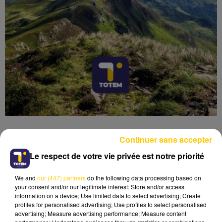
Continuer sans accepter
Le respect de votre vie privée est notre priorité
Lecture (4 min 23 sec)
We and
our (447) partners
do the following data processing based on
your consent and/or our legitimate interest: Store and/or access
information on a device; Use limited data to select advertising; Create
profiles for personalised advertising; Use profiles to select personalised
advertising; Measure advertising performance; Measure content