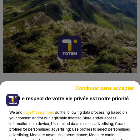
Continuer sans accepter
Le respect de votre vie privée est notre priorité
Lecture (4 min 50 sec)
We and
our (447) partners
do the following data processing based on
your consent and/or our legitimate interest: Store and/or access
information on a device; Use limited data to select advertising; Create
profiles for personalised advertising; Use profiles to select personalised
advertising; Measure advertising performance; Measure content