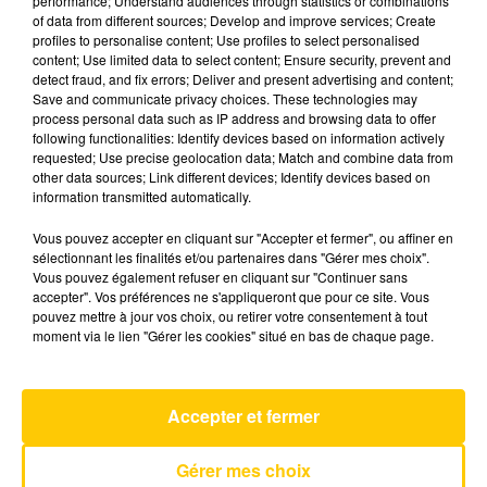
performance; Understand audiences through statistics or combinations
of data from different sources; Develop and improve services; Create
profiles to personalise content; Use profiles to select personalised
30 mai 2025 - 4 min 50 sec
content; Use limited data to select content; Ensure security, prevent and
detect fraud, and fix errors; Deliver and present advertising and content;
L'INFO DU CANTAL 30/05/25 À 06H30
Save and communicate privacy choices. These technologies may
process personal data such as IP address and browsing data to offer
Ecoutez sur Totem l'information dans le Cantal,
following functionalities: Identify devices based on information actively
requested; Use precise geolocation data; Match and combine data from
le pays de Brioude et Issoire avec les reportages
other data sources; Link different devices; Identify devices based on
de nos journalistes sur le terrain .
information transmitted automatically.
Vous pouvez accepter en cliquant sur "Accepter et fermer", ou affiner en
sélectionnant les finalités et/ou partenaires dans "Gérer mes choix".
Vous pouvez également refuser en cliquant sur "Continuer sans
accepter". Vos préférences ne s'appliqueront que pour ce site. Vous
pouvez mettre à jour vos choix, ou retirer votre consentement à tout
moment via le lien "Gérer les cookies" situé en bas de chaque page.
AVEYRON NORD
Ou Et Avec Qui Tu M'aimes
PASCAL OBISPO
Accepter et fermer
Gérer mes choix