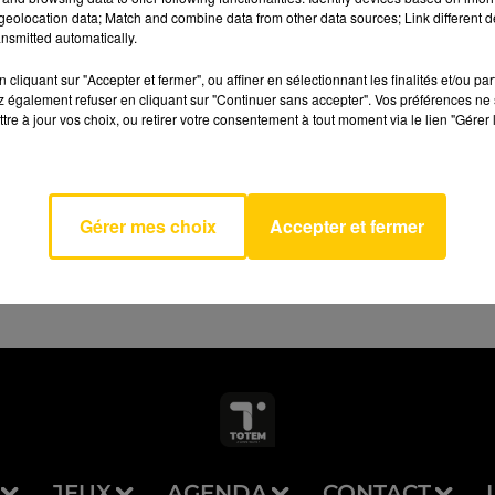
eolocation data; Match and combine data from other data sources; Link different de
nsmitted automatically.
cliquant sur "Accepter et fermer", ou affiner en sélectionnant les finalités et/ou pa
 également refuser en cliquant sur "Continuer sans accepter". Vos préférences ne 
tre à jour vos choix, ou retirer votre consentement à tout moment via le lien "Gérer 
AVEYRON NORD
ecker
BR
Gérer mes choix
Accepter et fermer
JEUX
AGENDA
CONTACT