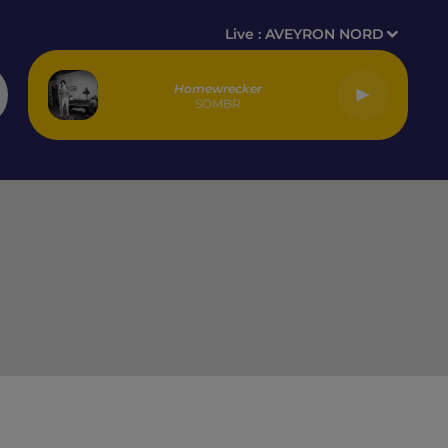
Live :
AVEYRON NORD
Homewrecker
SOMBR