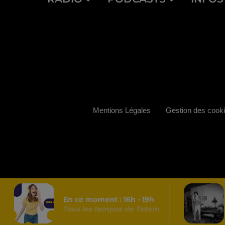
Mentions Légales
Gestion des cook
En ce moment :
16
h -
19
h
Tous les tempos de Totem