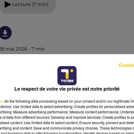
Lecture (7 min)
28 mai 2026 - 7 min
L'INFO DU CANTAL 28/05/26 À 12H00
Contin
Ecoutez sur Totem l'information dans le Cantal, le pays
de Brioude et Issoire avec les reportages de nos
journalistes sur le terrain .
Le respect de votre vie privée est notre priorité
ers
do the following data processing based on your consent and/or our legitimate int
device; Use limited data to select advertising; Create profiles for personalised adver
vertising; Measure advertising performance; Measure content performance; Unders
ns of data from different sources; Develop and improve services; Create profiles to 
alised content; Use limited data to select content; Ensure security, prevent and detect
ertising and content; Save and communicate privacy choices. These technologies
and browsing data to offer following functionalities: Identify devices based on infor