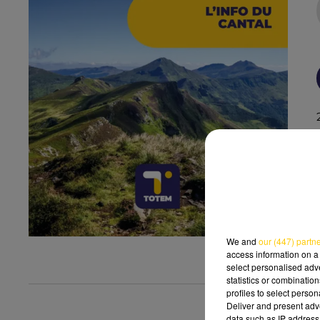
We and
our (447) partn
access information on a 
select personalised ad
statistics or combinatio
profiles to select person
Deliver and present adv
data such as IP address 