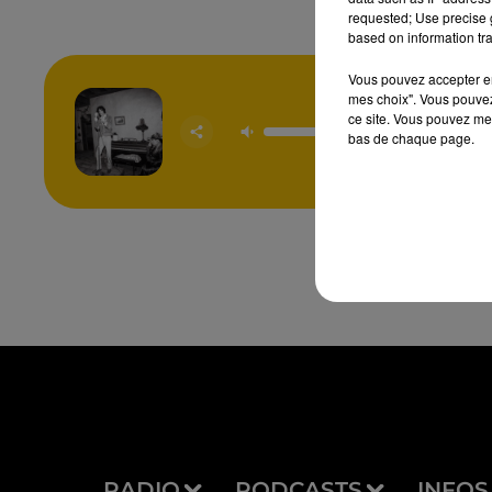
requested; Use precise g
based on information tra
Vous pouvez accepter en 
mes choix". Vous pouvez
ce site. Vous pouvez met
Homewr
bas de chaque page.
SOM
RADIO
PODCASTS
INFOS