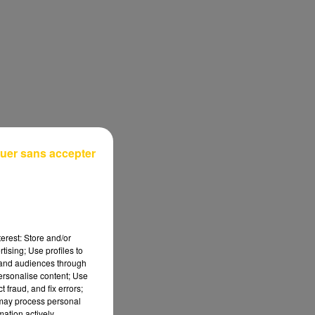
uer sans accepter
erest: Store and/or
tising; Use profiles to
tand audiences through
personalise content; Use
 fraud, and fix errors;
 may process personal
mation actively