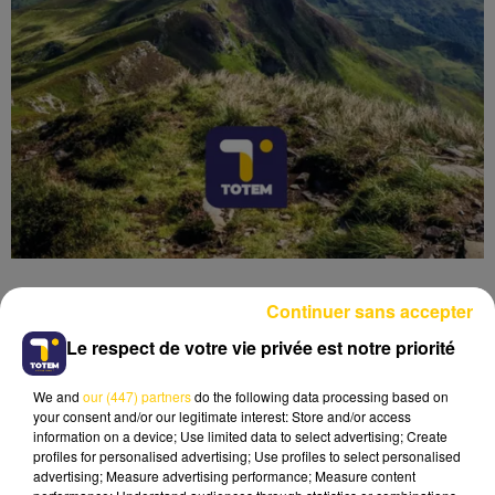
Continuer sans accepter
Le respect de votre vie privée est notre priorité
Lecture (4 min 6 sec)
We and
our (447) partners
do the following data processing based on
your consent and/or our legitimate interest: Store and/or access
information on a device; Use limited data to select advertising; Create
profiles for personalised advertising; Use profiles to select personalised
advertising; Measure advertising performance; Measure content