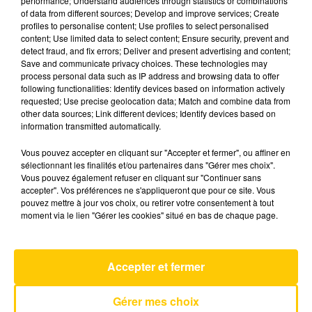
performance; Understand audiences through statistics or combinations
of data from different sources; Develop and improve services; Create
profiles to personalise content; Use profiles to select personalised
28 mai 2026 - 4 min 6 sec
content; Use limited data to select content; Ensure security, prevent and
detect fraud, and fix errors; Deliver and present advertising and content;
L'INFO DU CANTAL 28/05/26 À 08H00
Save and communicate privacy choices. These technologies may
process personal data such as IP address and browsing data to offer
Ecoutez sur Totem l'information dans le Cantal,
following functionalities: Identify devices based on information actively
requested; Use precise geolocation data; Match and combine data from
le pays de Brioude et Issoire avec les reportages
other data sources; Link different devices; Identify devices based on
de nos journalistes sur le terrain .
information transmitted automatically.
Vous pouvez accepter en cliquant sur "Accepter et fermer", ou affiner en
sélectionnant les finalités et/ou partenaires dans "Gérer mes choix".
Vous pouvez également refuser en cliquant sur "Continuer sans
accepter". Vos préférences ne s'appliqueront que pour ce site. Vous
pouvez mettre à jour vos choix, ou retirer votre consentement à tout
moment via le lien "Gérer les cookies" situé en bas de chaque page.
AVEYRON NORD
Mourir D'aimer
LOUIS CORCHIA
Accepter et fermer
Gérer mes choix