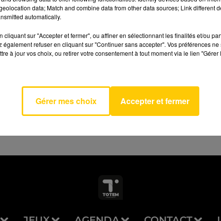
eolocation data; Match and combine data from other data sources; Link different de
nsmitted automatically.
cliquant sur "Accepter et fermer", ou affiner en sélectionnant les finalités et/ou pa
 également refuser en cliquant sur "Continuer sans accepter". Vos préférences ne 
tre à jour vos choix, ou retirer votre consentement à tout moment via le lien "Gérer 
AVEYRON NORD
ummer
 DAVID
Gérer mes choix
Accepter et fermer
JEUX
AGENDA
CONTACT