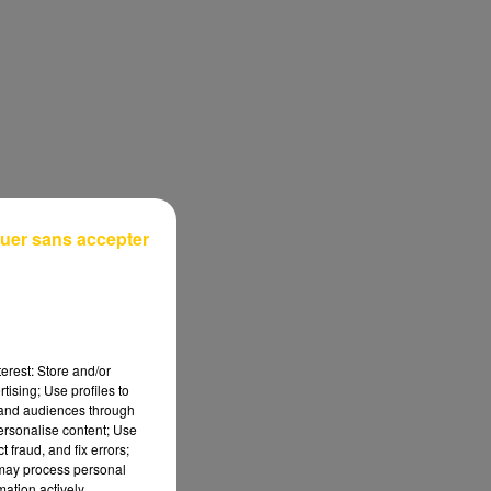
uer sans accepter
erest: Store and/or
tising; Use profiles to
tand audiences through
personalise content; Use
 fraud, and fix errors;
 may process personal
mation actively