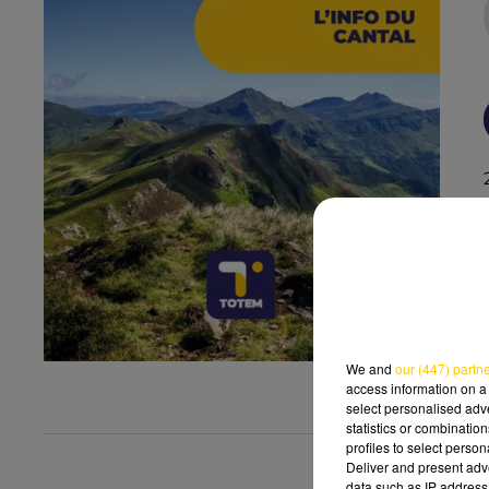
We and
our (447) partn
access information on a 
select personalised ad
statistics or combinatio
profiles to select person
Deliver and present adv
data such as IP address 