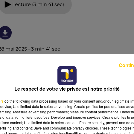
Lecture (3 min 41 sec)
28 mai 2025 - 3 min 41 sec
L'INFO DU CANTAL 28/05/25 À 19H01
Contin
Ecoutez sur Totem l'information dans le Cantal, le pays
de Brioude et Issoire avec les reportages de nos
journalistes sur le terrain .
Le respect de votre vie privée est notre priorité
ers
do the following data processing based on your consent and/or our legitimate int
device; Use limited data to select advertising; Create profiles for personalised adver
vertising; Measure advertising performance; Measure content performance; Unders
ns of data from different sources; Develop and improve services; Create profiles to 
alised content; Use limited data to select content; Ensure security, prevent and detect
ertising and content; Save and communicate privacy choices. These technologies
and browsing data to offer following functionalities: Identify devices based on infor