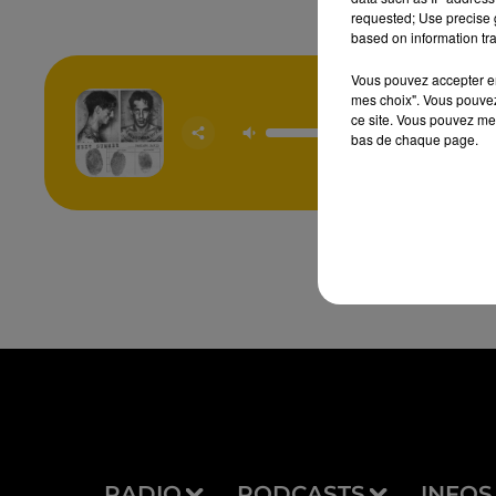
requested; Use precise g
based on information tra
Vous pouvez accepter en 
mes choix". Vous pouvez
ce site. Vous pouvez met
Next S
bas de chaque page.
DAMIANO
RADIO
PODCASTS
INFOS