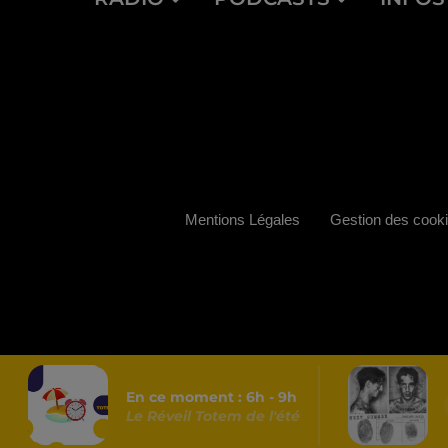
Mentions Légales
Gestion des cook
En ce moment :
6
h -
9
h
Le Réveil Totem de l'été