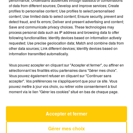
performance; Understand audiences through statistics or combinations
of data from different sources; Develop and improve services; Create
profiles to personalise content; Use profiles to select personalised
25 décembre 2025 - 5 min 54 sec
content; Use limited data to select content; Ensure security, prevent and
detect fraud, and fix errors; Deliver and present advertising and content;
L'INFO DU CANTAL 25/12/25 À 12H29
Save and communicate privacy choices. These technologies may
process personal data such as IP address and browsing data to offer
Ecoutez sur Totem l'information dans le Cantal,
following functionalities: Identify devices based on information actively
requested; Use precise geolocation data; Match and combine data from
le pays de Brioude et Issoire avec les reportages
other data sources; Link different devices; Identify devices based on
de nos journalistes sur le terrain .
information transmitted automatically.
Vous pouvez accepter en cliquant sur "Accepter et fermer", ou affiner en
sélectionnant les finalités et/ou partenaires dans "Gérer mes choix".
Vous pouvez également refuser en cliquant sur "Continuer sans
accepter". Vos préférences ne s'appliqueront que pour ce site. Vous
pouvez mettre à jour vos choix, ou retirer votre consentement à tout
moment via le lien "Gérer les cookies" situé en bas de chaque page.
AVEYRON NORD
Give Me Something
ONEREPUBLIC
Accepter et fermer
Gérer mes choix