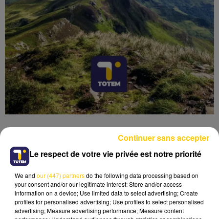
Continuer sans accepter
Le respect de votre vie privée est notre priorité
Lecture (5 min 54 sec)
We and
our (447) partners
do the following data processing based on
your consent and/or our legitimate interest: Store and/or access
information on a device; Use limited data to select advertising; Create
profiles for personalised advertising; Use profiles to select personalised
advertising; Measure advertising performance; Measure content