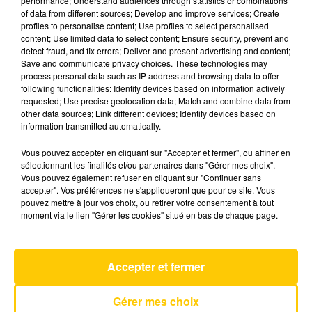
performance; Understand audiences through statistics or combinations
of data from different sources; Develop and improve services; Create
profiles to personalise content; Use profiles to select personalised
25 mai 2026 - 4 min 27 sec
content; Use limited data to select content; Ensure security, prevent and
detect fraud, and fix errors; Deliver and present advertising and content;
L'INFO DU CANTAL 25/05/26 À 17H59
Save and communicate privacy choices. These technologies may
process personal data such as IP address and browsing data to offer
Ecoutez sur Totem l'information dans le Cantal,
following functionalities: Identify devices based on information actively
requested; Use precise geolocation data; Match and combine data from
le pays de Brioude et Issoire avec les reportages
other data sources; Link different devices; Identify devices based on
de nos journalistes sur le terrain .
information transmitted automatically.
Vous pouvez accepter en cliquant sur "Accepter et fermer", ou affiner en
sélectionnant les finalités et/ou partenaires dans "Gérer mes choix".
Vous pouvez également refuser en cliquant sur "Continuer sans
accepter". Vos préférences ne s'appliqueront que pour ce site. Vous
pouvez mettre à jour vos choix, ou retirer votre consentement à tout
moment via le lien "Gérer les cookies" situé en bas de chaque page.
AVEYRON NORD
You Don’t Fool Me
QUEEN
Accepter et fermer
Gérer mes choix