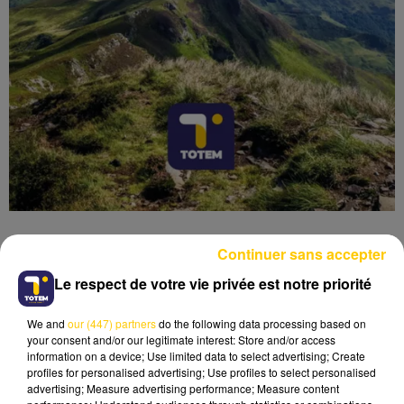
Continuer sans accepter
Le respect de votre vie privée est notre priorité
Lecture (4 min 27 sec)
We and
our (447) partners
do the following data processing based on
your consent and/or our legitimate interest: Store and/or access
information on a device; Use limited data to select advertising; Create
profiles for personalised advertising; Use profiles to select personalised
advertising; Measure advertising performance; Measure content